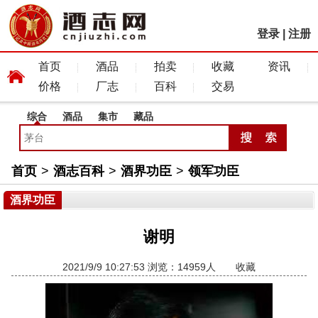
登录
|
注册
首页
酒品
拍卖
收藏
资讯
价格
厂志
百科
交易
综合
酒品
集市
藏品
首页
>
酒志百科
>
酒界功臣
>
领军功臣
酒界功臣
谢明
2021/9/9 10:27:53 浏览：14959人
收藏