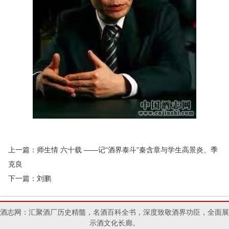
上一篇：
师生情 六十载 ——记“酒界泰斗”秦含章与学生高景炎、季
克良
下一篇：
刘鹏
酒志网：汇聚酒厂历史精髓，名酒百科全书，深度致敬酒界功臣，全面展
示酒文化长廊。