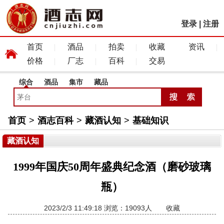
登录
|
注册
首页
酒品
拍卖
收藏
资讯
价格
厂志
百科
交易
综合
酒品
集市
藏品
首页
>
酒志百科
>
藏酒认知
>
基础知识
藏酒认知
1999年国庆50周年盛典纪念酒（磨砂玻璃
瓶）
2023/2/3 11:49:18 浏览：19093人
收藏