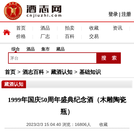
登录
|
注册
首页
酒品
拍卖
收藏
资讯
价格
厂志
百科
交易
综合
酒品
集市
藏品
首页
>
酒志百科
>
藏酒认知
>
基础知识
藏酒认知
1999年国庆50周年盛典纪念酒（木雕陶瓷
瓶）
2023/2/3 15:04:40 浏览：16806人
收藏