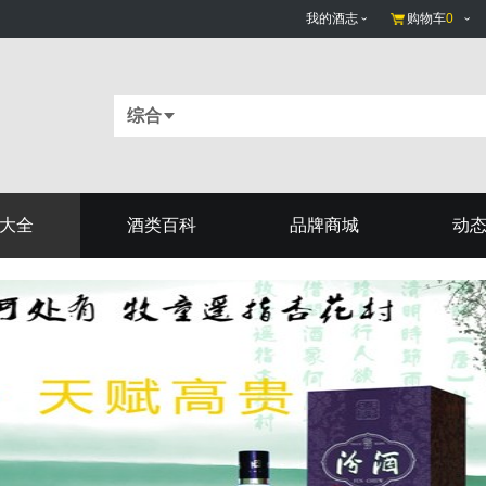
我的酒志
购物车
0
综合
大全
酒类百科
品牌商城
动