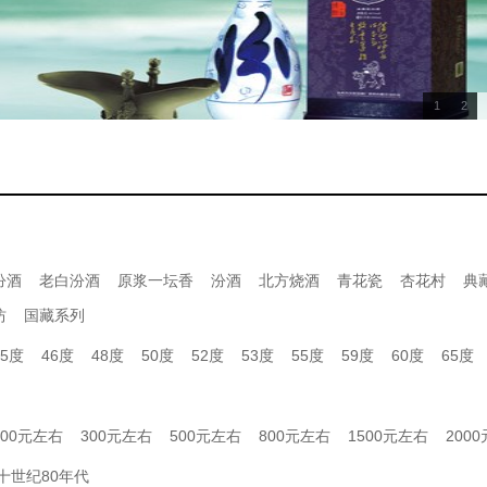
1
2
汾酒
老白汾酒
原浆一坛香
汾酒
北方烧酒
青花瓷
杏花村
典
坊
国藏系列
45度
46度
48度
50度
52度
53度
55度
59度
60度
65度
200元左右
300元左右
500元左右
800元左右
1500元左右
200
十世纪80年代