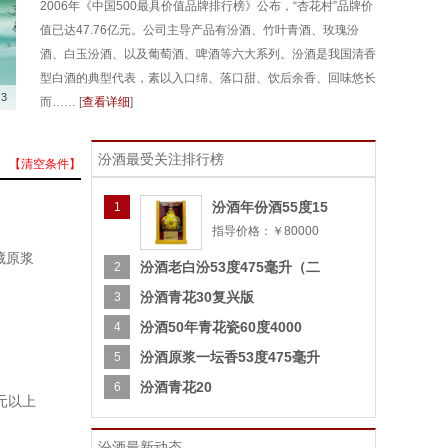
2006年《中国500最具价值品牌排行榜》公布，“杏花村”品牌价
值已达47.76亿元。公司主导产品有汾酒、竹叶青酒、玫瑰汾
酒、白玉汾酒、以及葡萄酒、啤酒等六大系列。汾酒是我国清香
型白酒的典型代表，素以入口绵、落口甜、饮后余香、回味悠长
3
而…… [
查看详细
]
汾酒最受关注排行榜
【清空条件】
汾酒年份酒55度15
1
指导价格：￥80000
藏原浆
汾酒老白汾53度475毫升（二
2
汾酒青花30复兴版
3
汾酒50年青花瓷60度4000
4
汾酒原浆一坛香53度475毫升
5
汾酒青花20
6
0元以上
汾酒最新动态