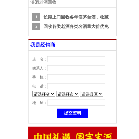
汾酒老酒回收
长期上门回收各年份茅台酒，收藏
1
回收各类老酒各类名酒量大价优免
2
我是经销商
店 名：
联系人：
手 机：
电 话：
地 址：