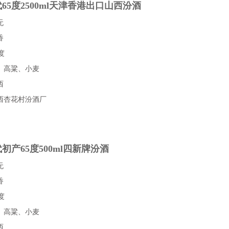
代65度2500ml天津香港出口山西汾酒
无
香
度
、高粱、小麦
西
西杏花村汾酒厂
代初产65度500ml四新牌汾酒
无
香
度
、高粱、小麦
西