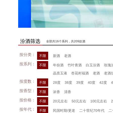
汾酒筛选
全部共16个系列，共209款酒
按分类：
不限
新酒
老酒
按系列：
不限
年份酒
竹叶青酒
白玉汾酒
玫瑰
晶质玉液
杏花村福酒
老酒
老酒
按度数：
不限
28度
38度
39度
40度
42度
按香型：
不限
浓香
清香
按价格：
不限
20元左右
50元左右
100元左右
按年代：
不限
民国时期/更老
二十世纪70年代
二