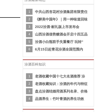
中共山西杏花村汾酒集团有限责任
1
《醉美中国年》｜用一种味道回味
2
2022汾酒·献礼版上市发布会
3
山西汾酒借势糖酒会开启十四五品
4
汾酒小白瓶联手失重餐厅 玩转“
5
6月15日起青花汾酒全国范围内
6
汾酒百科知识
老酒收藏中国十七大名酒推荐 汾
1
老酒收藏知识：汾酒的年代与特征
2
盘点汾酒结婚用酒系列名录、价格
3
品酒养生：竹叶青酒的养生功效
4