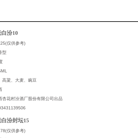
白汾10
25(仅供参考)
香型
度
5ML
、高粱、大麦、豌豆
西
西杏花村汾酒厂股份有限公司出品
431139506
白汾封坛15
78(仅供参考)