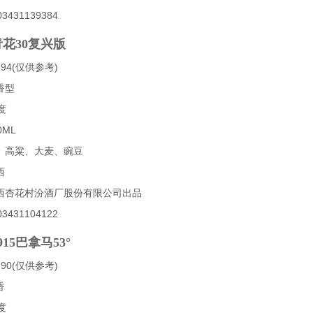
431139384
花30复兴版
94(仅供参考)
香型
度
0ML
、高粱、大麦、豌豆
西
西杏花村汾酒厂股份有限公司出品
431104122
915巴拿马53°
90(仅供参考)
香
度