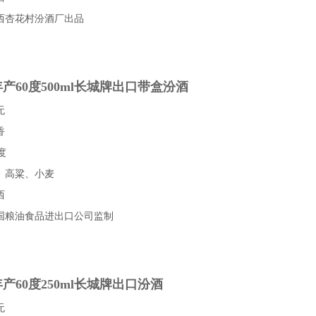
西杏花村汾酒厂出品
9年产60度500ml长城牌出口带盒汾酒
无
香
度
、高粱、小麦
西
国粮油食品进出口公司监制
1年产60度250ml长城牌出口汾酒
无