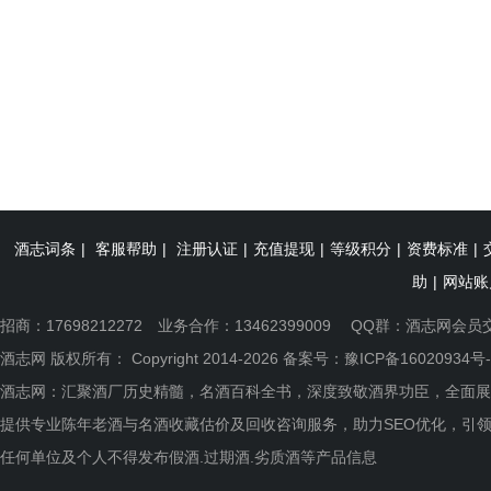
酒志词条
|
客服帮助
|
注册认证
|
充值提现
|
等级积分
|
资费标准
|
助
|
网站账
招商：17698212272 业务合作：13462399009 QQ群：
酒志网会员
酒志网 版权所有： Copyright 2014-2026 备案号：
豫ICP备16020934号-
酒志网：汇聚酒厂历史精髓，名酒百科全书，深度致敬酒界功臣，全面展
提供专业陈年老酒与名酒收藏估价及回收咨询服务，助力SEO优化，引
任何单位及个人不得发布假酒.过期酒.劣质酒等产品信息