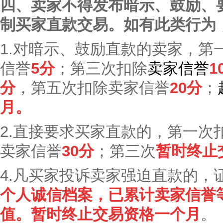
四、卖家不得发布暗示、鼓励、
制买家直款交易。如有此类行为
1.对暗示、鼓励直款的卖家，第
信誉
5分
；第三次扣除
卖家信誉
1
分
，第五次扣除卖家信誉
20分
；
月。
2.直接要求买家直款的，第一次
卖家信誉
30分
；第三次
暂时终止
4.凡买家投诉卖家强迫直款的，
个人诚信档案
，已累计
卖
家信誉
值。
暂时终止交易资格一个月
。