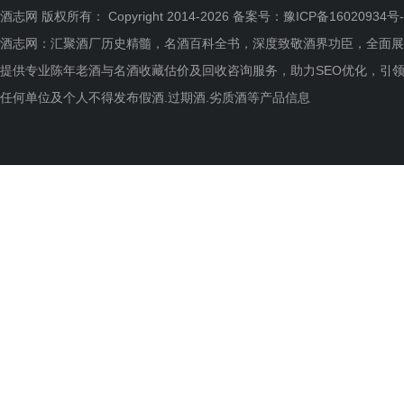
酒志网 版权所有： Copyright 2014-2026 备案号：
豫ICP备16020934号-
酒志网：汇聚酒厂历史精髓，名酒百科全书，深度致敬酒界功臣，全面展
提供专业陈年老酒与名酒收藏估价及回收咨询服务，助力SEO优化，引
任何单位及个人不得发布假酒.过期酒.劣质酒等产品信息