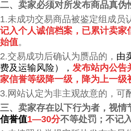
二、卖家必须对所发布商品真伪
1.未成功交易商品被鉴定组成员
记
入个人诚信档案
，已累计
卖家
始值
。
2.交易成功后确认为赝品的，
由
费及运输风险）
，
发布站内公告
家信誉
等级降一级
，降为上一级
3.网站认定为非主观故意的，可
三、卖家存在以下行为者，视情
信誉值
1—30
分
不等处罚；不记