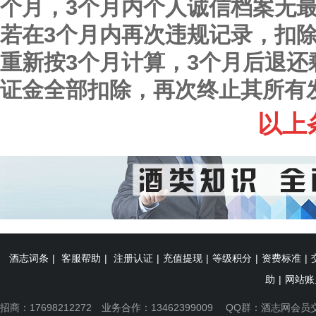
个月，3个月内个人诚信档案无
若在3个月内再次违规记录，扣
重新按3个月计算，3个月后退
证金全部扣除，再次终止其所有
以上
酒志词条
|
客服帮助
|
注册认证
|
充值提现
|
等级积分
|
资费标准
|
助
|
网站账
招商：17698212272 业务合作：13462399009 QQ群：
酒志网会员