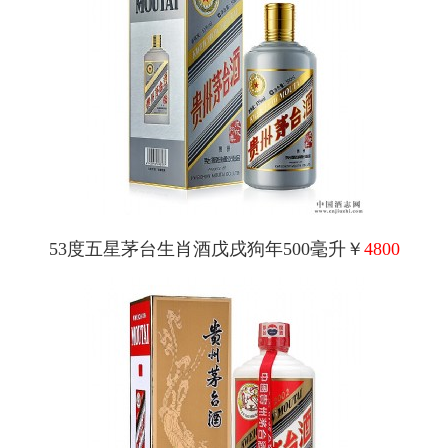
53度五星茅台生肖酒戊戌狗年500毫升￥
4800