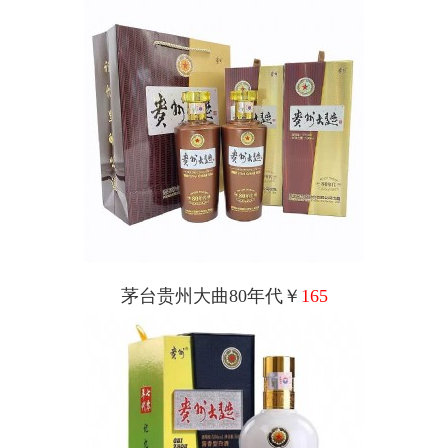
茅台贵州大曲80年代￥
165