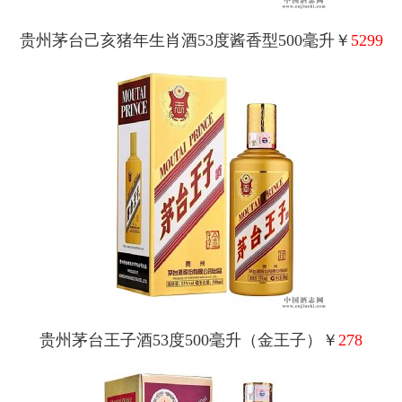
贵州茅台己亥猪年生肖酒53度酱香型500毫升￥
5299
贵州茅台王子酒53度500毫升（金王子）￥
278