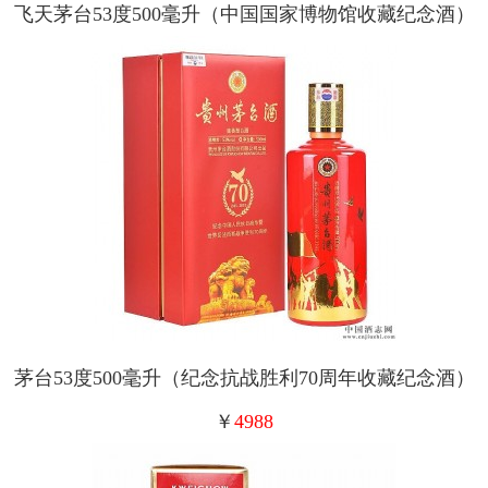
飞天茅台53度500毫升（中国国家博物馆收藏纪念酒）
茅台53度500毫升（纪念抗战胜利70周年收藏纪念酒）
￥
4988