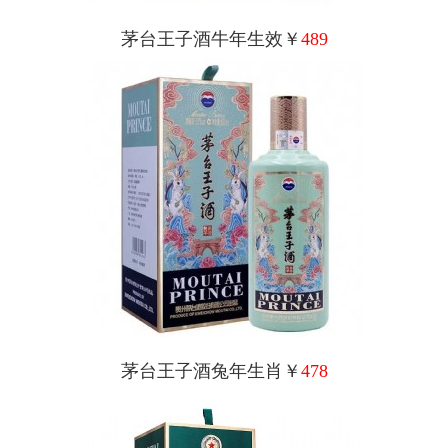
茅台王子酒牛年生效￥
489
茅台王子酒兔年生肖￥
478