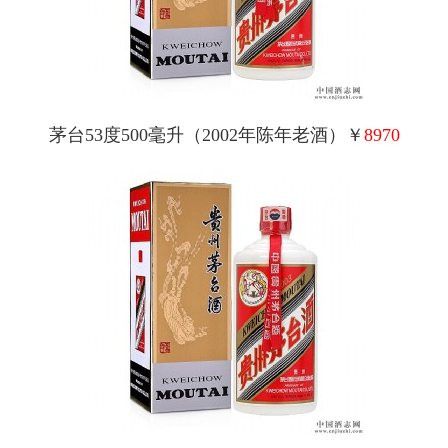
茅台53度500毫升（2002年陈年老酒）￥
8970