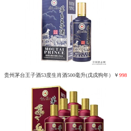
贵州茅台王子酒53度生肖酒500毫升(戊戌狗年）￥
998