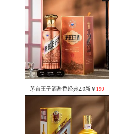
茅台王子酒酱香经典2.0新￥
190