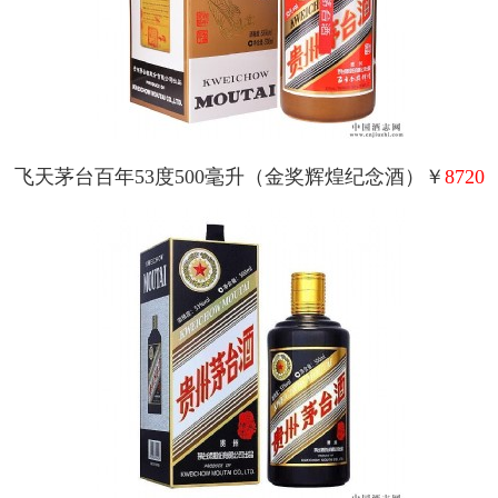
飞天茅台百年53度500毫升（金奖辉煌纪念酒）￥
8720