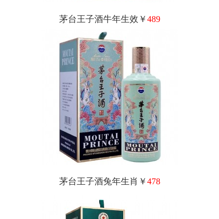
茅台王子酒牛年生效￥
489
茅台王子酒兔年生肖￥
478