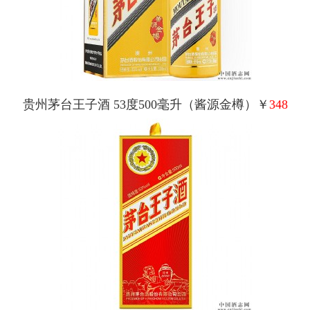
贵州茅台王子酒 53度500毫升（酱源金樽）￥
348