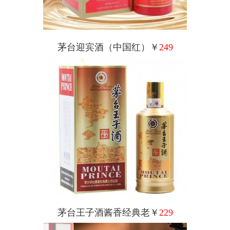
茅台迎宾酒（中国红）￥
249
茅台王子酒酱香经典老￥
229