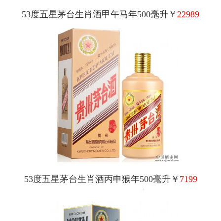
53度五星茅台生肖酒甲午马年500毫升￥
22989
53度五星茅台生肖酒丙申猴年500毫升￥
7199