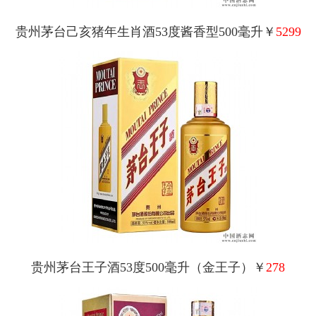
贵州茅台己亥猪年生肖酒53度酱香型500毫升￥
5299
贵州茅台王子酒53度500毫升（金王子）￥
278