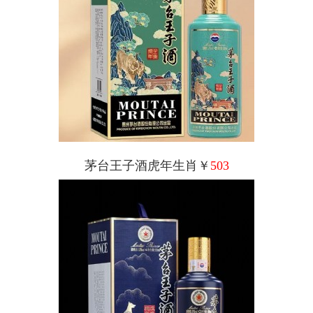
茅台王子酒虎年生肖￥
503