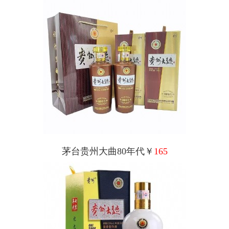
茅台贵州大曲80年代￥
165