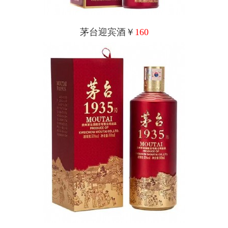
茅台迎宾酒￥
160