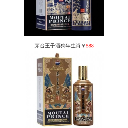
茅台王子酒狗年生肖￥
588