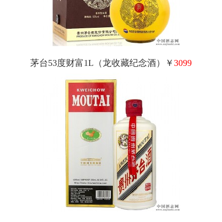
茅台53度财富1L（龙收藏纪念酒）￥
3099