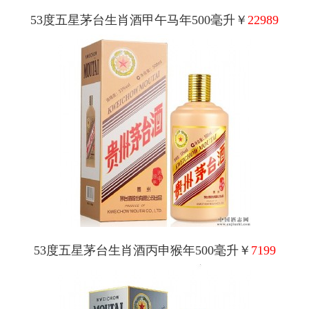
53度五星茅台生肖酒甲午马年500毫升￥
22989
53度五星茅台生肖酒丙申猴年500毫升￥
7199