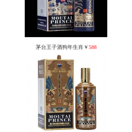
茅台王子酒狗年生肖￥
588