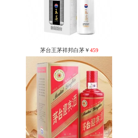
茅台王茅祥邦白茅￥
459