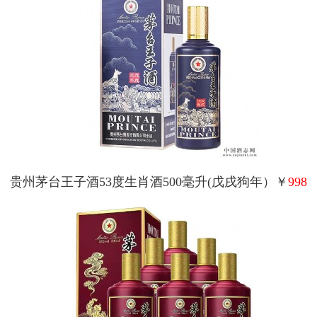
贵州茅台王子酒53度生肖酒500毫升(戊戌狗年）￥
998