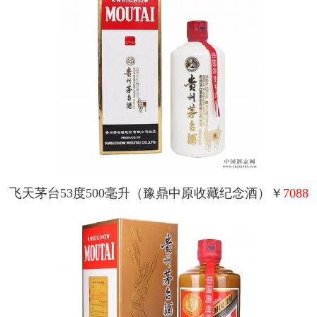
飞天茅台53度500毫升（豫鼎中原收藏纪念酒）￥
7088