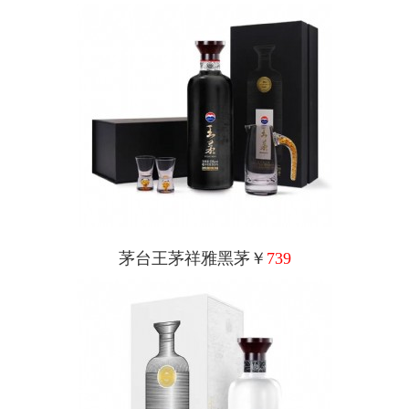
茅台王茅祥雅黑茅￥
739