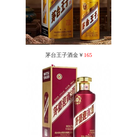
茅台王子酒金￥
165