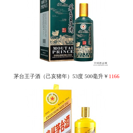
茅台王子酒（己亥猪年）53度 500毫升￥
1166