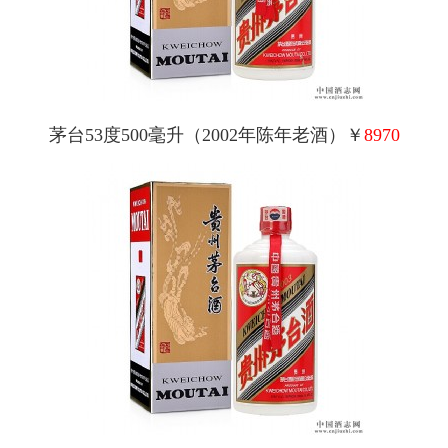
茅台53度500毫升（2002年陈年老酒）￥
8970