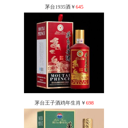
茅台1935酒￥
645
茅台王子酒鸡年生肖￥
698