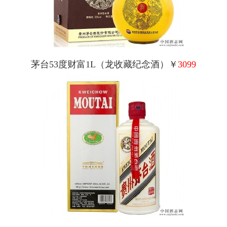
茅台53度财富1L（龙收藏纪念酒）￥
3099