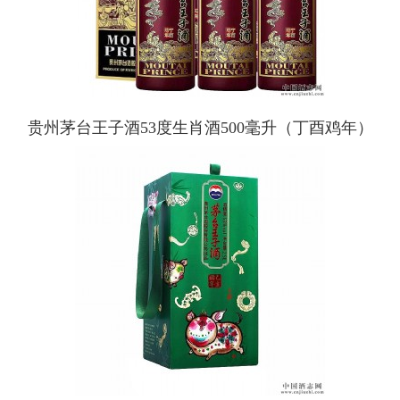
贵州茅台王子酒53度生肖酒500毫升（丁酉鸡年）