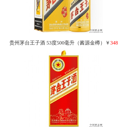
贵州茅台王子酒 53度500毫升（酱源金樽）￥
348