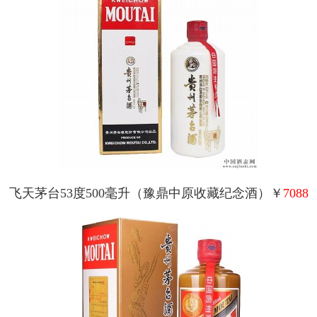
飞天茅台53度500毫升（豫鼎中原收藏纪念酒）￥
7088