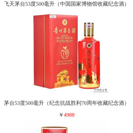
飞天茅台53度500毫升（中国国家博物馆收藏纪念酒）
茅台53度500毫升（纪念抗战胜利70周年收藏纪念酒）
￥
4988