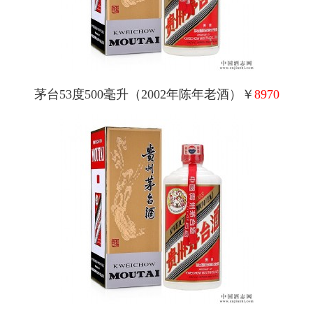
茅台53度500毫升（2002年陈年老酒）￥
8970