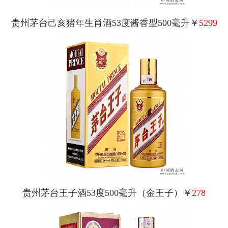
贵州茅台己亥猪年生肖酒53度酱香型500毫升￥
5299
贵州茅台王子酒53度500毫升（金王子）￥
278