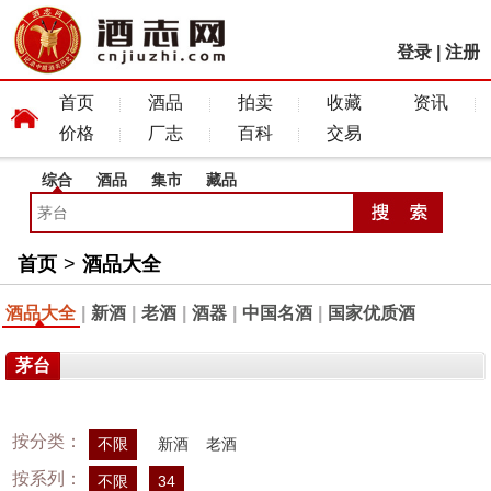
登录
|
注册
首页
酒品
拍卖
收藏
资讯
价格
厂志
百科
交易
综合
酒品
集市
藏品
首页
>
酒品大全
酒品大全
|
新酒
|
老酒
|
酒器
|
中国名酒
|
国家优质酒
茅台
按分类：
不限
新酒
老酒
按系列：
不限
34