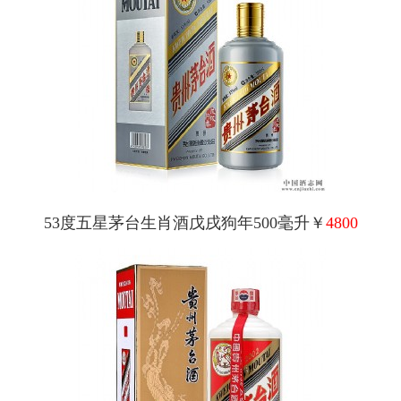
53度五星茅台生肖酒戊戌狗年500毫升￥
4800