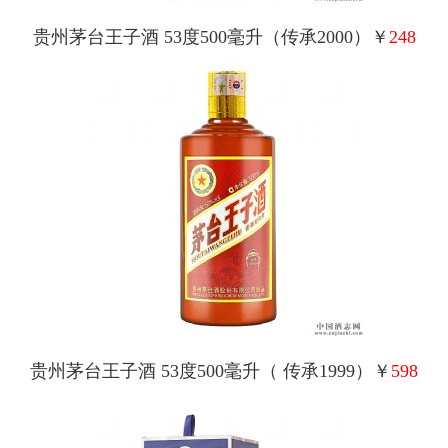
贵州茅台王子酒 53度500毫升（传承2000）￥
248
贵州茅台王子酒 53度500毫升（ 传承1999）￥
598