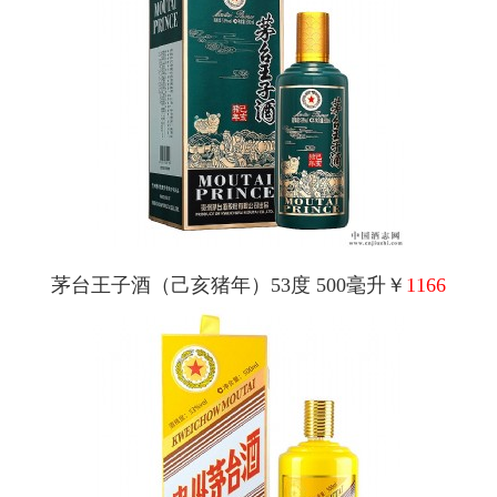
茅台王子酒（己亥猪年）53度 500毫升￥
1166