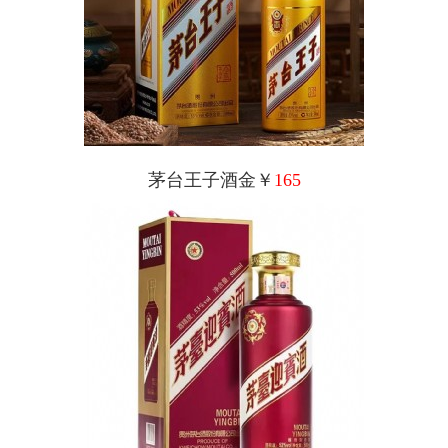
茅台王子酒金￥
165