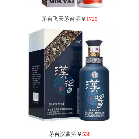
茅台飞天茅台酒￥
1720
茅台汉酱酒￥
538