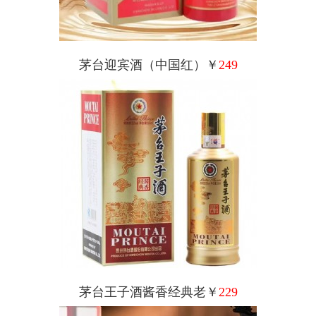
茅台迎宾酒（中国红）￥
249
茅台王子酒酱香经典老￥
229