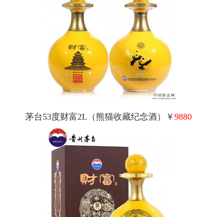
茅台53度财富2L（熊猫收藏纪念酒）￥
9880