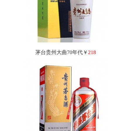
茅台贵州大曲70年代￥
218