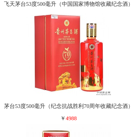
飞天茅台53度500毫升（中国国家博物馆收藏纪念酒）
茅台53度500毫升（纪念抗战胜利70周年收藏纪念酒）
￥
4988