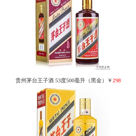
贵州茅台王子酒 53度500毫升（黑金）￥
298