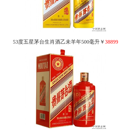
53度五星茅台生肖酒乙未羊年500毫升￥
38899