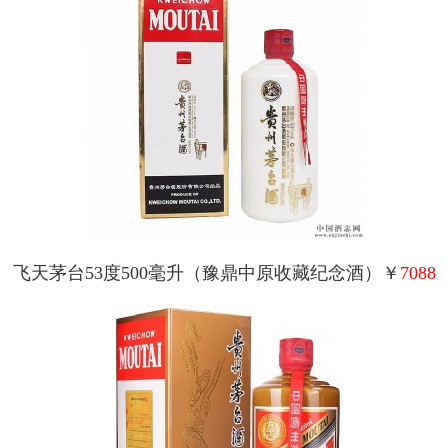
飞天茅台53度500毫升（豫鼎中原收藏纪念酒）￥
7088