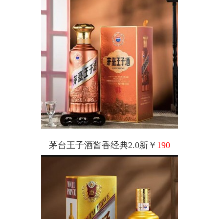
茅台王子酒酱香经典2.0新￥
190