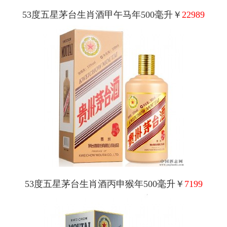
53度五星茅台生肖酒甲午马年500毫升￥
22989
53度五星茅台生肖酒丙申猴年500毫升￥
7199