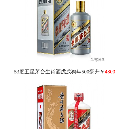
53度五星茅台生肖酒戊戌狗年500毫升￥
4800