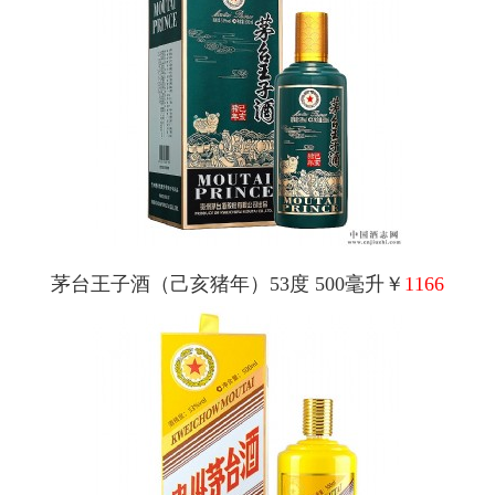
茅台王子酒（己亥猪年）53度 500毫升￥
1166