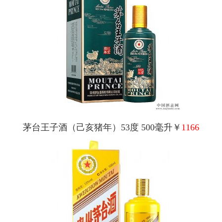
茅台王子酒（己亥猪年）53度 500毫升￥
1166