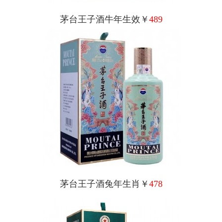
茅台王子酒牛年生效￥
489
茅台王子酒兔年生肖￥
478