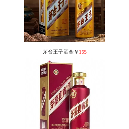
茅台王子酒金￥
165