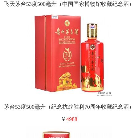
飞天茅台53度500毫升（中国国家博物馆收藏纪念酒）
茅台53度500毫升（纪念抗战胜利70周年收藏纪念酒）
￥
4988