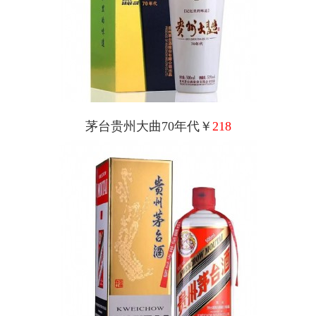
茅台贵州大曲70年代￥
218