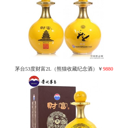
茅台53度财富2L（熊猫收藏纪念酒）￥
9880