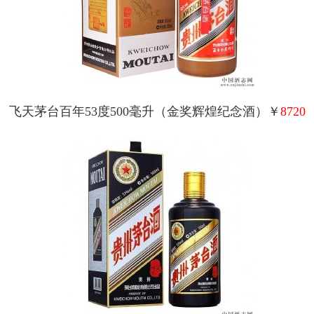
飞天茅台百年53度500毫升（金奖辉煌纪念酒）￥
8720