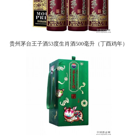
贵州茅台王子酒53度生肖酒500毫升（丁酉鸡年）