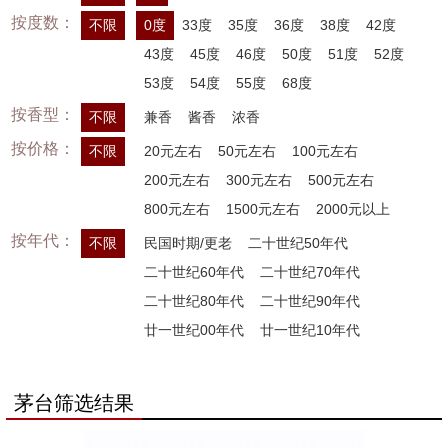
按度数：
不限
0度
33度
35度
36度
38度
42度
43度
45度
46度
50度
51度
52度
53度
54度
55度
68度
按香型：
不限
兼香
酱香
浓香
按价格：
不限
20元左右
50元左右
100元左右
200元左右
300元左右
500元左右
800元左右
1500元左右
2000元以上
按年代：
不限
民国时期/更老
二十世纪50年代
二十世纪60年代
二十世纪70年代
二十世纪80年代
二十世纪90年代
廿一世纪00年代
廿一世纪10年代
茅台筛选结果