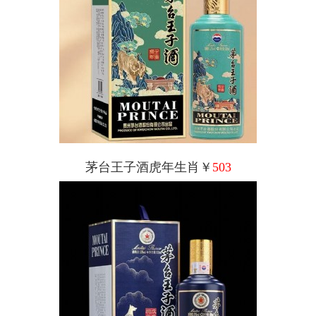
茅台王子酒虎年生肖￥
503