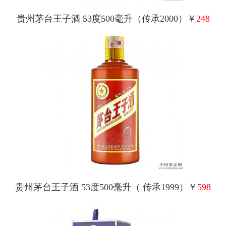
贵州茅台王子酒 53度500毫升（传承2000）￥
248
贵州茅台王子酒 53度500毫升（ 传承1999）￥
598