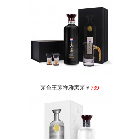
茅台王茅祥雅黑茅￥
739