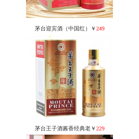
茅台迎宾酒（中国红）￥
249
茅台王子酒酱香经典老￥
229