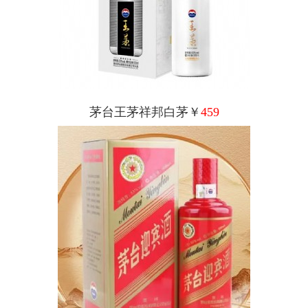
茅台王茅祥邦白茅￥
459