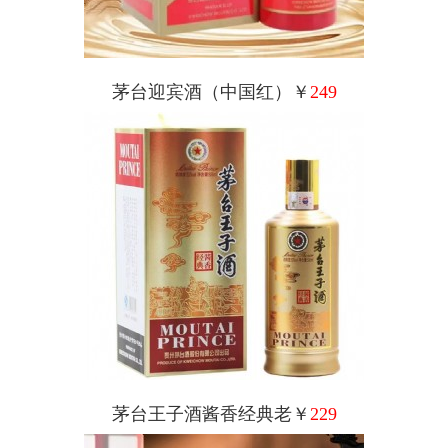
茅台迎宾酒（中国红）￥
249
茅台王子酒酱香经典老￥
229