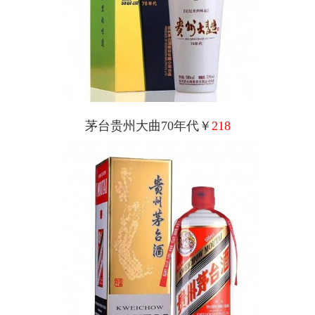
茅台贵州大曲70年代￥
218