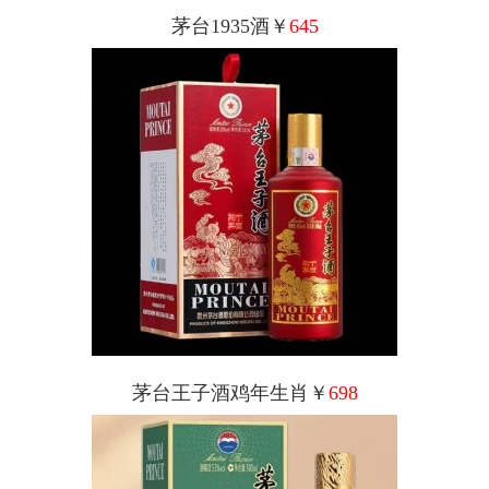
茅台1935酒￥
645
茅台王子酒鸡年生肖￥
698