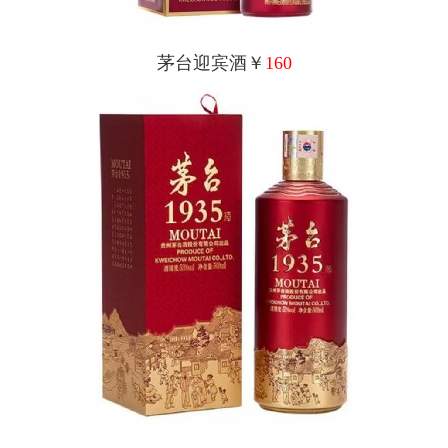
茅台迎宾酒￥
160