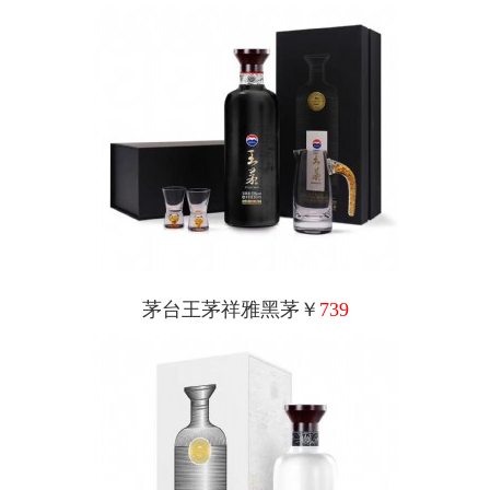
茅台王茅祥雅黑茅￥
739