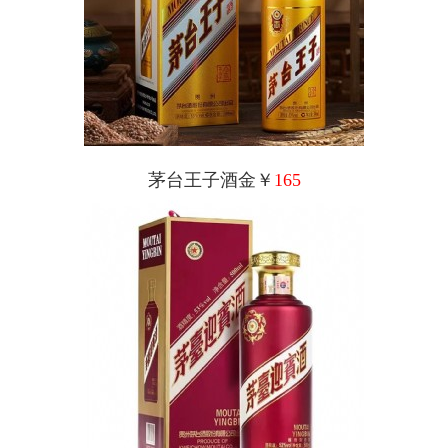
茅台王子酒金￥
165