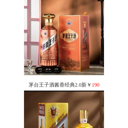
茅台王子酒酱香经典2.0新￥
190