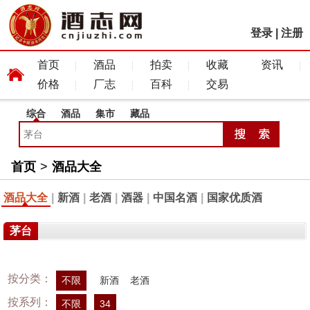
登录
|
注册
首页
酒品
拍卖
收藏
资讯
价格
厂志
百科
交易
综合
酒品
集市
藏品
首页
>
酒品大全
酒品大全
|
新酒
|
老酒
|
酒器
|
中国名酒
|
国家优质酒
茅台
按分类：
不限
新酒
老酒
按系列：
不限
34