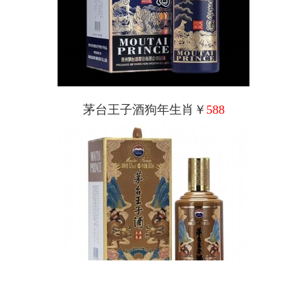
茅台王子酒狗年生肖￥
588