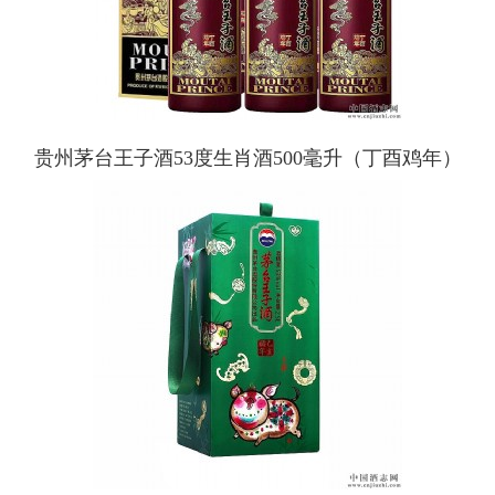
贵州茅台王子酒53度生肖酒500毫升（丁酉鸡年）