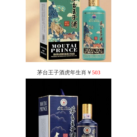
茅台王子酒虎年生肖￥
503