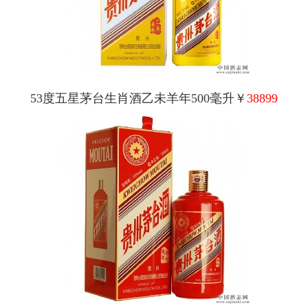
53度五星茅台生肖酒乙未羊年500毫升￥
38899