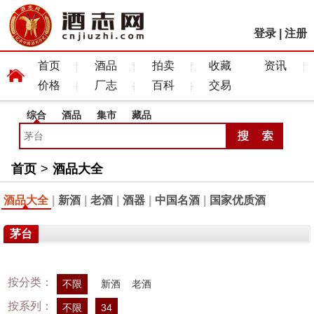
登录
|
注册
首页
酒品
拍卖
收藏
资讯
价格
厂志
百科
交易
综合
酒品
集市
藏品
首页
>
酒品大全
酒品大全
|
新酒
|
老酒
|
酒器
|
中国名酒
|
国家优质酒
茅台
按分类：
不限
新酒
老酒
按系列：
不限
34