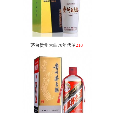
茅台贵州大曲70年代￥
218