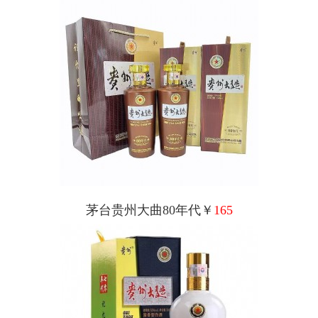
茅台贵州大曲80年代￥
165