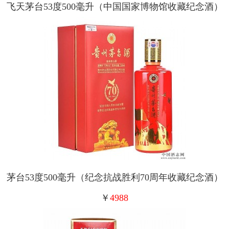
飞天茅台53度500毫升（中国国家博物馆收藏纪念酒）
茅台53度500毫升（纪念抗战胜利70周年收藏纪念酒）
￥
4988