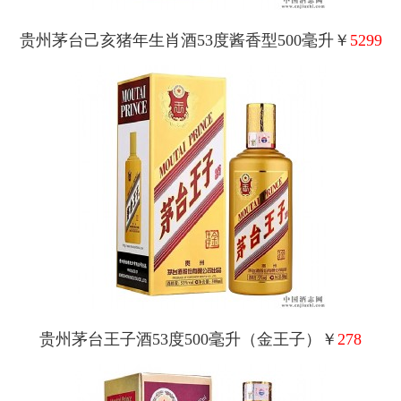
贵州茅台己亥猪年生肖酒53度酱香型500毫升￥
5299
贵州茅台王子酒53度500毫升（金王子）￥
278