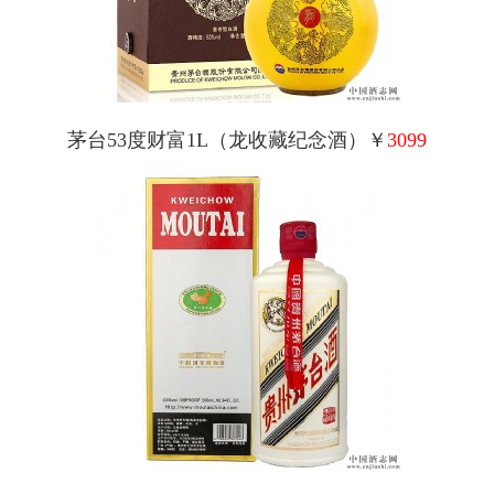
茅台53度财富1L（龙收藏纪念酒）￥
3099