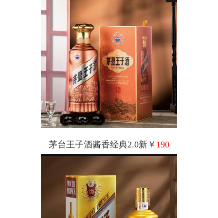
茅台王子酒酱香经典2.0新￥
190