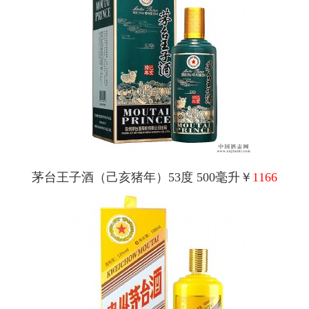
茅台王子酒（己亥猪年）53度 500毫升￥
1166