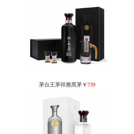
茅台王茅祥雅黑茅￥
739