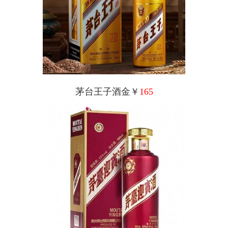
茅台王子酒金￥
165