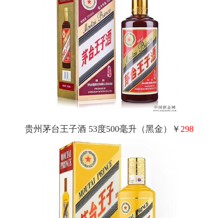
贵州茅台王子酒 53度500毫升（黑金）￥
298