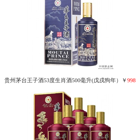
贵州茅台王子酒53度生肖酒500毫升(戊戌狗年）￥
998