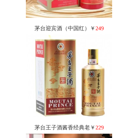
茅台迎宾酒（中国红）￥
249
茅台王子酒酱香经典老￥
229