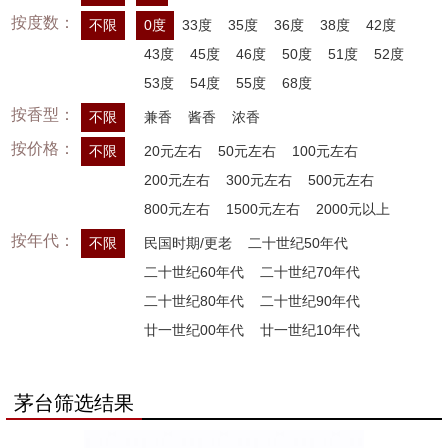
按度数：
不限
0度
33度
35度
36度
38度
42度
43度
45度
46度
50度
51度
52度
53度
54度
55度
68度
按香型：
不限
兼香
酱香
浓香
按价格：
不限
20元左右
50元左右
100元左右
200元左右
300元左右
500元左右
800元左右
1500元左右
2000元以上
按年代：
不限
民国时期/更老
二十世纪50年代
二十世纪60年代
二十世纪70年代
二十世纪80年代
二十世纪90年代
廿一世纪00年代
廿一世纪10年代
茅台筛选结果