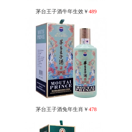
茅台王子酒牛年生效￥
489
茅台王子酒兔年生肖￥
478