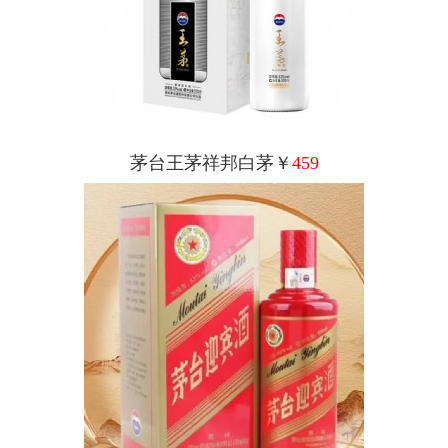
茅台王茅祥邦白茅￥
459