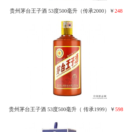
贵州茅台王子酒 53度500毫升（传承2000）￥
248
贵州茅台王子酒 53度500毫升（ 传承1999）￥
598