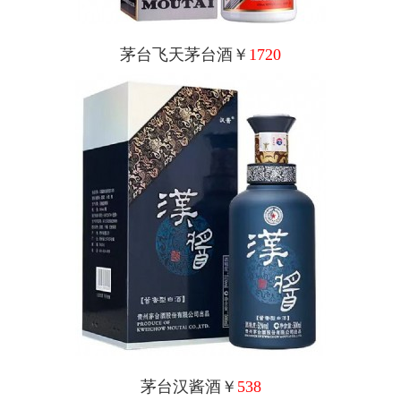
茅台飞天茅台酒￥
1720
茅台汉酱酒￥
538