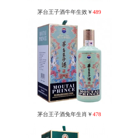
茅台王子酒牛年生效￥
489
茅台王子酒兔年生肖￥
478