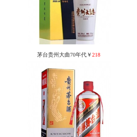
茅台贵州大曲70年代￥
218