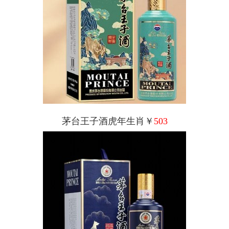
茅台王子酒虎年生肖￥
503