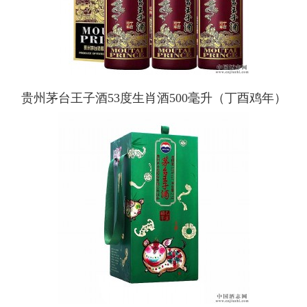
贵州茅台王子酒53度生肖酒500毫升（丁酉鸡年）