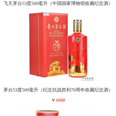
飞天茅台53度500毫升（中国国家博物馆收藏纪念酒）
茅台53度500毫升（纪念抗战胜利70周年收藏纪念酒）
￥
4988