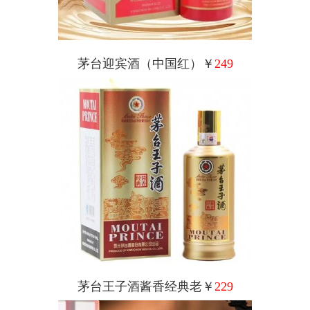
茅台迎宾酒（中国红）￥
249
茅台王子酒酱香经典老￥
229