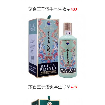
茅台王子酒牛年生效￥
489
茅台王子酒兔年生肖￥
478