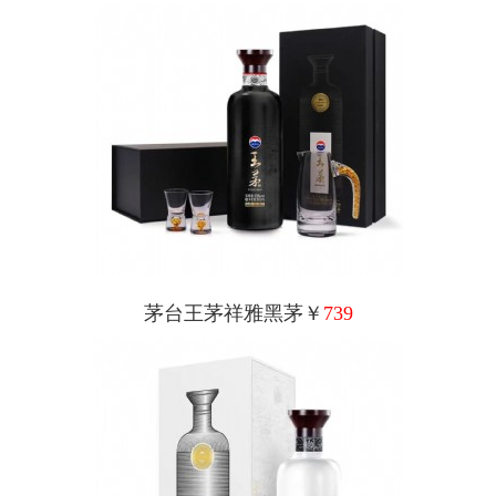
茅台王茅祥雅黑茅￥
739