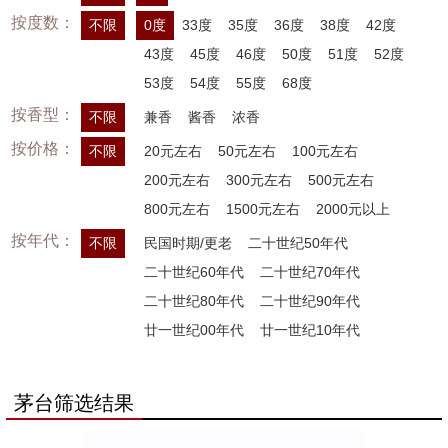
按度数：
不限
0度
33度
35度
36度
38度
42度
43度
45度
46度
50度
51度
52度
53度
54度
55度
68度
按香型：
不限
兼香
酱香
浓香
按价格：
不限
20元左右
50元左右
100元左右
200元左右
300元左右
500元左右
800元左右
1500元左右
2000元以上
按年代：
不限
民国时期/更老
二十世纪50年代
二十世纪60年代
二十世纪70年代
二十世纪80年代
二十世纪90年代
廿一世纪00年代
廿一世纪10年代
茅台筛选结果