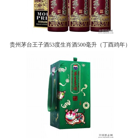
贵州茅台王子酒53度生肖酒500毫升（丁酉鸡年）