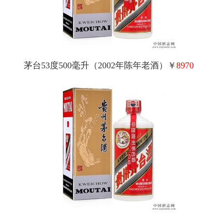
茅台53度500毫升（2002年陈年老酒）￥
8970