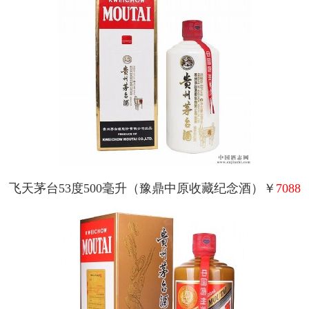
飞天茅台53度500毫升（豫鼎中原收藏纪念酒）￥
7088