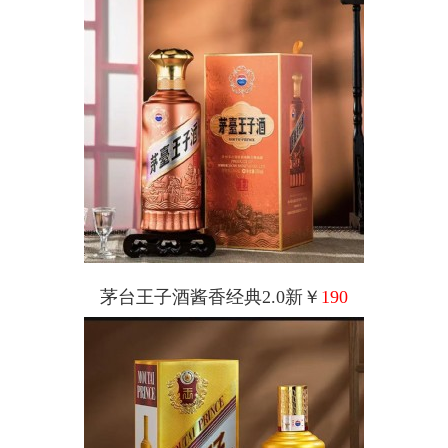
茅台王子酒酱香经典2.0新￥
190