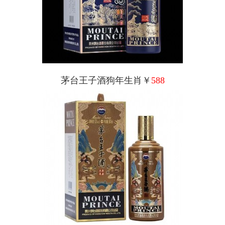
茅台王子酒狗年生肖￥
588