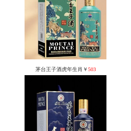
茅台王子酒虎年生肖￥
503