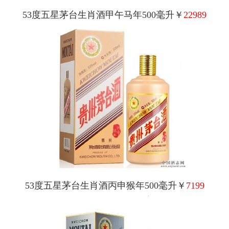
53度五星茅台生肖酒甲午马年500毫升￥
22989
53度五星茅台生肖酒丙申猴年500毫升￥
7199