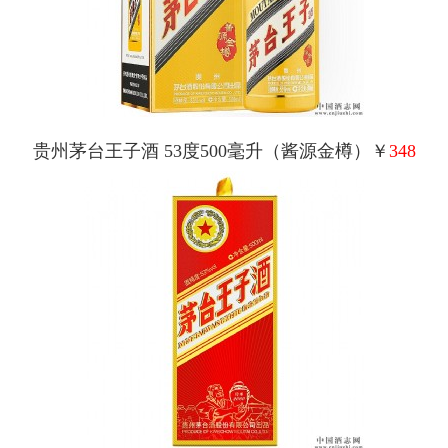
贵州茅台王子酒 53度500毫升（酱源金樽）￥
348