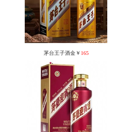
茅台王子酒金￥
165