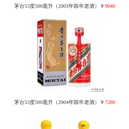
茅台53度500毫升（2003年陈年老酒）￥
9040
茅台53度500毫升（2004年陈年老酒）￥
7280