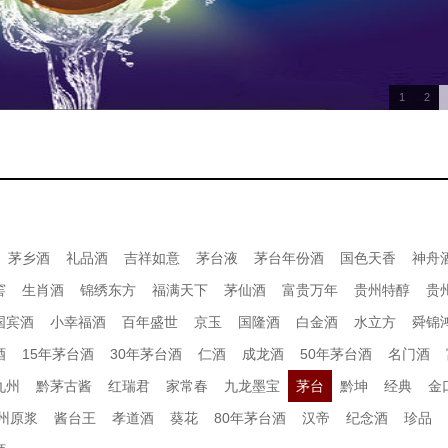
1
2
茅乡酒
礼品酒
吉祥如意
茅台液
茅台年份酒
国色天香
神舟
窖
生肖酒
锦绣东方
福满天下
茅仙酒
富贵万年
贵州特醇
贵
国宾酒
小幸福酒
百年盛世
京玉
国隆酒
白金酒
水立方
舜锦
酒
15年茅台酒
30年茅台酒
仁酒
成龙酒
50年茅台酒
名门酒
九州
黔茅古酱
红瑞君
家常春
九龙墨宝
茅台
黔坤
经典
金
州原浆
酱台王
孝道酒
葵花
80年茅台酒
汉帝
纪念酒
珍品