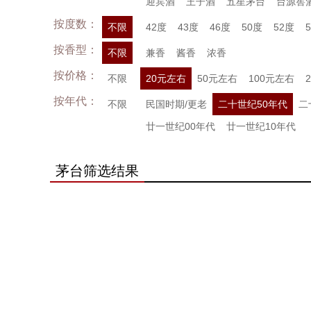
迎宾酒
王子酒
五星茅台
台源窖
按度数：
不限
42度
43度
46度
50度
52度
按香型：
不限
兼香
酱香
浓香
按价格：
不限
20元左右
50元左右
100元左右
按年代：
不限
民国时期/更老
二十世纪50年代
二
廿一世纪00年代
廿一世纪10年代
茅台筛选结果