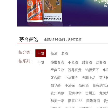
茅台筛选
全部共73个系列，共807款酒
按分类：
不限
新酒
老酒
按系列：
不限
盛世名流
不老酒
财富酒
汉酱酒
经典玉液
祝尊富贵
鸿福天下
华
茅台醇
中华商务
天朝上品
茅乡
懿华醇
小酒保
仙家酒
白头到老
贵州精酿
誉满中华
贵州王
龙腾
和美一家
播窖1935
国隆喜酒
贵