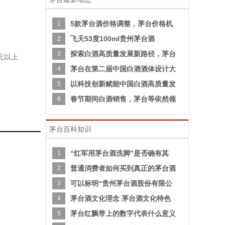
5款茅台酒价格调整，茅台价格机
1
飞天53度100ml贵州茅台酒
2
探索白酒高质量发展新路径，茅台
3
0元以上
茅台在第二届中国白酒酒体设计大
4
以科技创新赋能中国白酒高质量发
5
春节期间白酒销售，茅台等依然领
6
茅台百科知识
“红军用茅台酒洗脚”是否确有其
1
普通消费者如何买到真正的茅台酒
2
可以标明“贵州茅台酒股份有限公
3
茅台酒文化理念 茅台酒文化特色
4
茅台红飘带上的数字代表什么意义
5