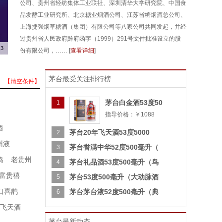
公司、贵州省轻纺集体工业联社、深圳清华大学研究院、中国食
品发酵工业研究所、北京糖业烟酒公司、江苏省糖烟酒总公司、
上海捷强烟草糖酒（集团）有限公司等八家公司共同发起，并经
过贵州省人民政府黔府函字（1999）291号文件批准设立的股
3
份有限公司，…… [
查看详细
]
茅台最受关注排行榜
【清空条件】
茅台白金酒53度50
1
指导价格：￥1088
酒
茅台20年飞天酒53度5000
2
州液
茅台誉满中华52度500毫升（
3
鸿
老贵州
茅台礼品酒53度500毫升（鸟
4
富贵禧
茅台53度500毫升（大动脉酒
5
口喜鹊
茅台茅台液52度500毫升（典
6
飞天酒
茅台最新动态