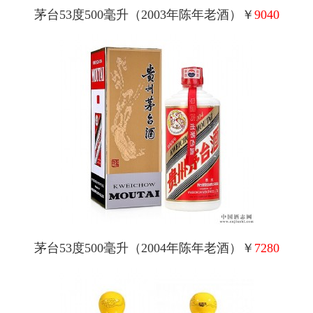
茅台53度500毫升（2003年陈年老酒）￥
9040
茅台53度500毫升（2004年陈年老酒）￥
7280