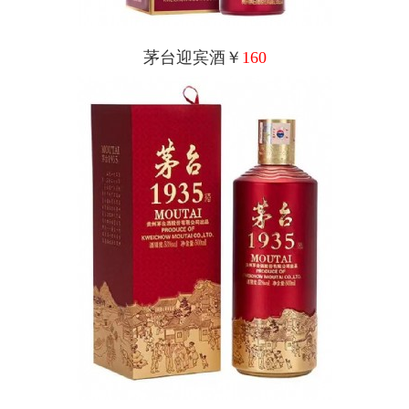
茅台迎宾酒￥
160