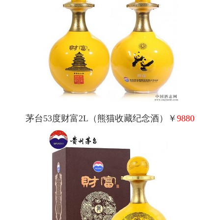
茅台53度财富2L（熊猫收藏纪念酒）￥
9880