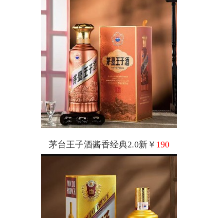
茅台王子酒酱香经典2.0新￥
190