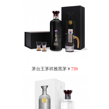
茅台王茅祥雅黑茅￥
739