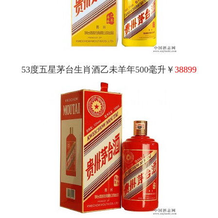
53度五星茅台生肖酒乙未羊年500毫升￥
38899