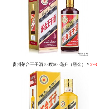
贵州茅台王子酒 53度500毫升（黑金）￥
298