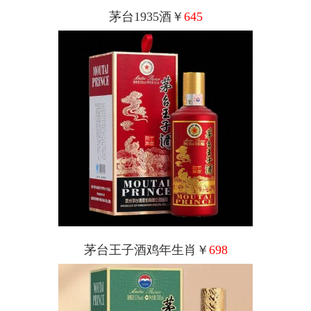
茅台1935酒￥
645
茅台王子酒鸡年生肖￥
698