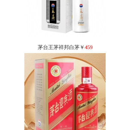
茅台王茅祥邦白茅￥
459