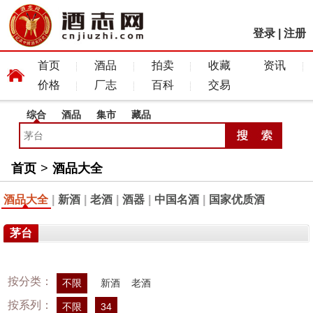
登录
|
注册
首页
酒品
拍卖
收藏
资讯
价格
厂志
百科
交易
综合
酒品
集市
藏品
首页
>
酒品大全
酒品大全
|
新酒
|
老酒
|
酒器
|
中国名酒
|
国家优质酒
茅台
按分类：
不限
新酒
老酒
按系列：
不限
34