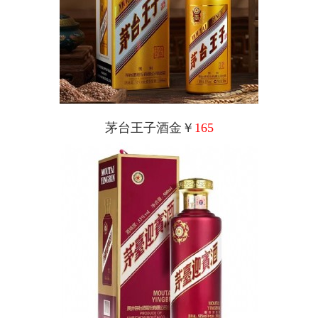
茅台王子酒金￥
165