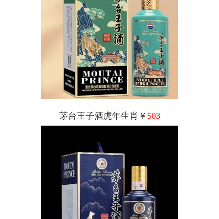
茅台王子酒虎年生肖￥
503