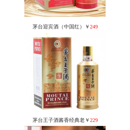
茅台迎宾酒（中国红）￥
249
茅台王子酒酱香经典老￥
229