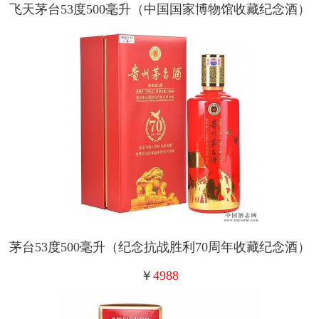
飞天茅台53度500毫升（中国国家博物馆收藏纪念酒）
茅台53度500毫升（纪念抗战胜利70周年收藏纪念酒）
￥
4988