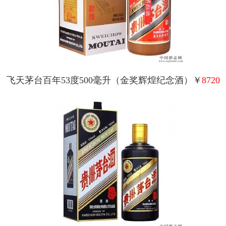
飞天茅台百年53度500毫升（金奖辉煌纪念酒）￥
8720