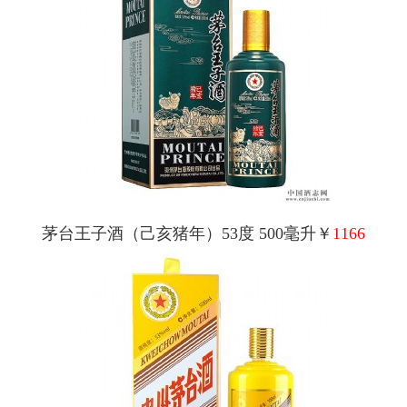
茅台王子酒（己亥猪年）53度 500毫升￥
1166