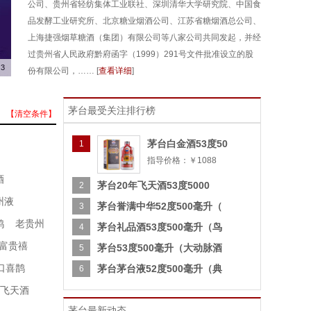
公司、贵州省轻纺集体工业联社、深圳清华大学研究院、中国食
品发酵工业研究所、北京糖业烟酒公司、江苏省糖烟酒总公司、
上海捷强烟草糖酒（集团）有限公司等八家公司共同发起，并经
过贵州省人民政府黔府函字（1999）291号文件批准设立的股
3
份有限公司，…… [
查看详细
]
茅台最受关注排行榜
【清空条件】
茅台白金酒53度50
1
指导价格：￥1088
酒
茅台20年飞天酒53度5000
2
州液
茅台誉满中华52度500毫升（
3
鸿
老贵州
茅台礼品酒53度500毫升（鸟
4
富贵禧
茅台53度500毫升（大动脉酒
5
口喜鹊
茅台茅台液52度500毫升（典
6
飞天酒
茅台最新动态