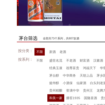
茅台筛选
全部共73个系列，共807款酒
按分类：
不限
新酒
老酒
按系列：
不限
盛世名流
不老酒
财富酒
汉酱酒
经典玉液
祝尊富贵
鸿福天下
华
茅台醇
中华商务
天朝上品
茅乡
懿华醇
小酒保
仙家酒
白头到老
贵州精酿
誉满中华
贵州王
龙腾
和美一家
播窖1935
国隆喜酒
贵