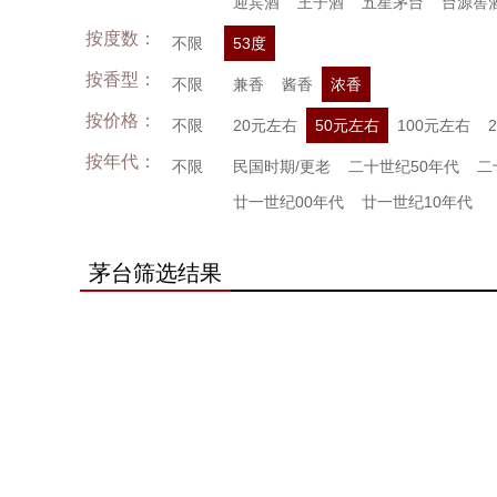
迎宾酒
王子酒
五星茅台
台源窖
按度数：
不限
53度
按香型：
不限
兼香
酱香
浓香
按价格：
不限
20元左右
50元左右
100元左右
按年代：
不限
民国时期/更老
二十世纪50年代
二
廿一世纪00年代
廿一世纪10年代
茅台筛选结果