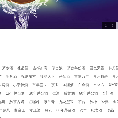
1
2
茅乡酒
礼品酒
吉祥如意
茅台液
茅台年份酒
国色天香
神舟
窖
生肖酒
锦绣东方
福满天下
茅仙酒
富贵万年
贵州特醇
贵
国宾酒
小幸福酒
百年盛世
京玉
国隆酒
白金酒
水立方
舜锦
酒
15年茅台酒
30年茅台酒
仁酒
成龙酒
50年茅台酒
名门酒
九州
黔茅古酱
红瑞君
家常春
九龙墨宝
茅台
黔坤
经典
金
州原浆
酱台王
孝道酒
葵花
80年茅台酒
汉帝
纪念酒
珍品