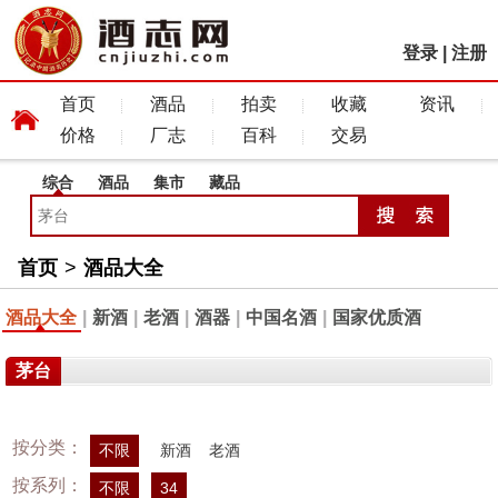
登录
|
注册
首页
酒品
拍卖
收藏
资讯
价格
厂志
百科
交易
综合
酒品
集市
藏品
首页
>
酒品大全
酒品大全
|
新酒
|
老酒
|
酒器
|
中国名酒
|
国家优质酒
茅台
按分类：
不限
新酒
老酒
按系列：
不限
34