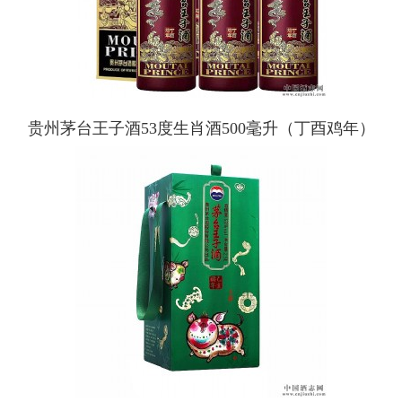
贵州茅台王子酒53度生肖酒500毫升（丁酉鸡年）