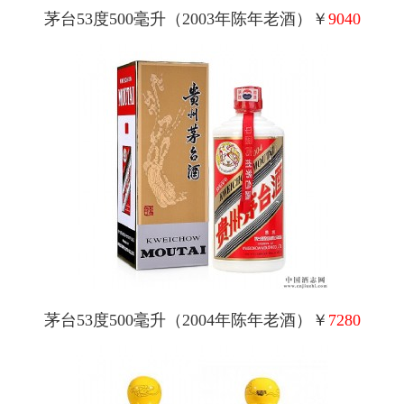
茅台53度500毫升（2003年陈年老酒）￥
9040
茅台53度500毫升（2004年陈年老酒）￥
7280