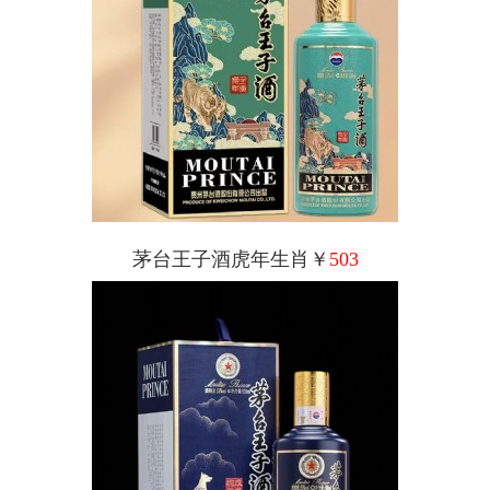
茅台王子酒虎年生肖￥
503