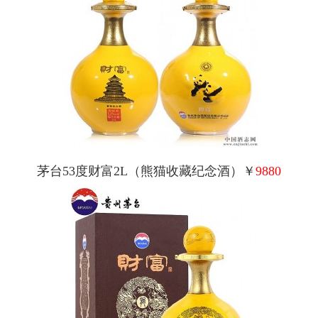
茅台53度财富2L（熊猫收藏纪念酒）￥
9880