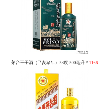
茅台王子酒（己亥猪年）53度 500毫升￥
1166