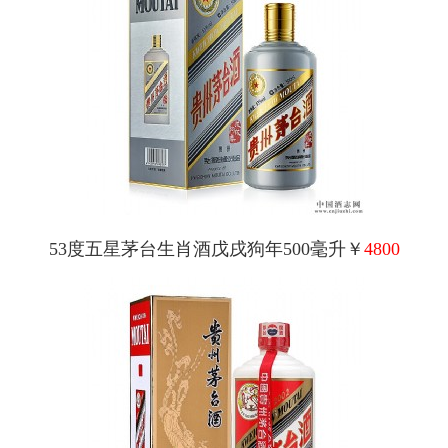
53度五星茅台生肖酒戊戌狗年500毫升￥
4800