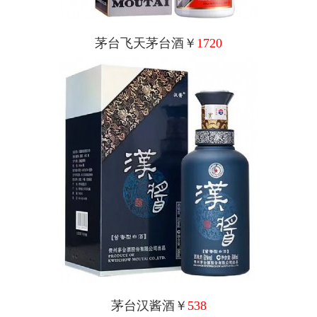
茅台飞天茅台酒￥
1720
茅台汉酱酒￥
538