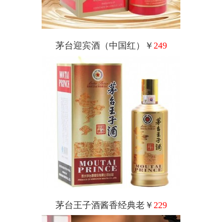
茅台迎宾酒（中国红）￥
249
茅台王子酒酱香经典老￥
229