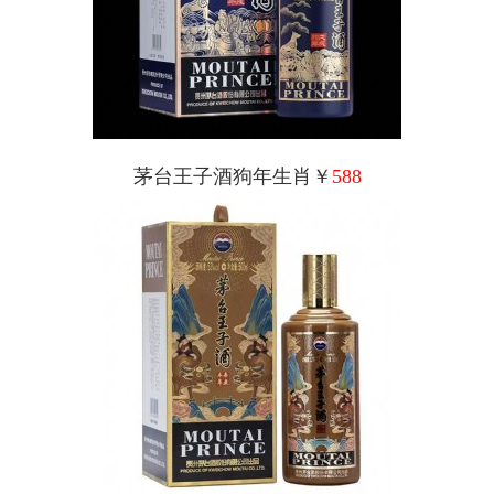
茅台王子酒狗年生肖￥
588