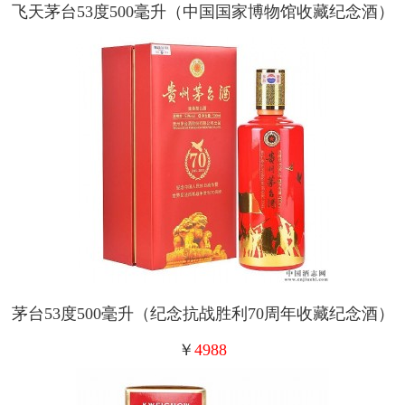
飞天茅台53度500毫升（中国国家博物馆收藏纪念酒）
茅台53度500毫升（纪念抗战胜利70周年收藏纪念酒）
￥
4988