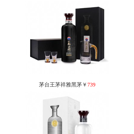
茅台王茅祥雅黑茅￥
739