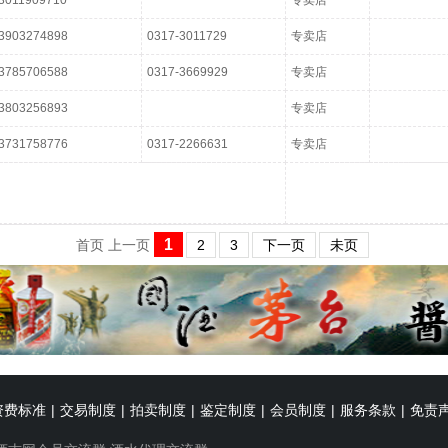
3011909710
专卖店
3903274898
0317-3011729
专卖店
3785706588
0317-3669929
专卖店
3803256893
专卖店
3731758776
0317-2266631
专卖店
1
首页
上一页
2
3
下一页
未页
资费标准
|
交易制度
|
拍卖制度
|
鉴定制度
|
会员制度
|
服务条款
|
免责