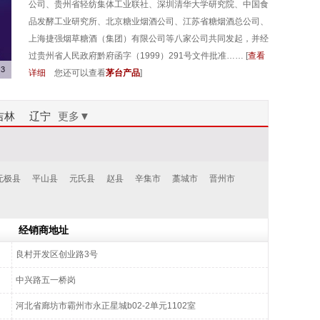
公司、贵州省轻纺集体工业联社、深圳清华大学研究院、中国食
品发酵工业研究所、北京糖业烟酒公司、江苏省糖烟酒总公司、
上海捷强烟草糖酒（集团）有限公司等八家公司共同发起，并经
过贵州省人民政府黔府函字（1999）291号文件批准…… [
查看
3
详细
您还可以查看
茅台产品
]
吉林
辽宁
更多▼
无极县
平山县
元氏县
赵县
辛集市
藁城市
晋州市
经销商地址
良村开发区创业路3号
中兴路五一桥岗
河北省廊坊市霸州市永正星城b02-2单元1102室