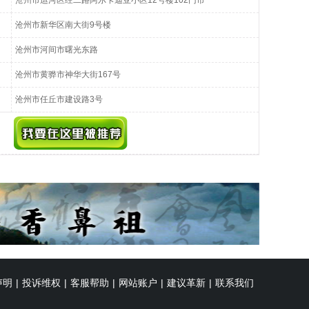
沧州市运河区经二路阿尔卡迪亚小区12号楼102门市
沧州市新华区南大街9号楼
沧州市河间市曙光东路
沧州市黄骅市神华大街167号
沧州市任丘市建设路3号
声明
|
投诉维权
|
客服帮助
|
网站账户
|
建议革新
|
联系我们