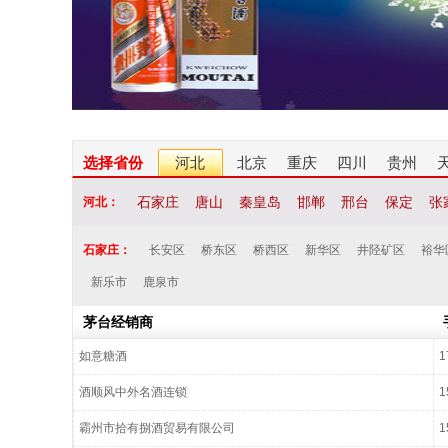
选择省份
河北
北京
重庆
四川
贵州
石家庄
唐山
秦皇岛
邯郸
邢台
保定
张
河北：
石家庄：
长安区
桥东区
桥西区
新华区
井陉矿区
裕华
新乐市
鹿泉市
茅台经销商
如意糖酒
1
酒顺风中外名酒连锁
1
霸州市拾有捌酒贸易有限公司
1