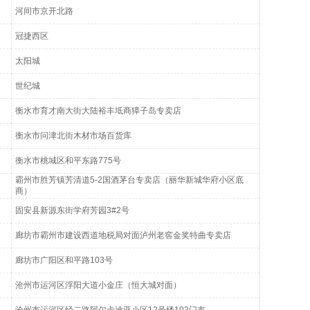
河间市京开北路
冠捷西区
太阳城
世纪城
衡水市育才南大街大陆裕丰坻商獐子岛专卖店
衡水市问津北街木材市场百货库
衡水市桃城区和平东路775号
霸州市胜芳镇芳清道5-2国酒茅台专卖店（丽华新城华府小区底
商）
固安县新源东街学府芳园3#2号
廊坊市霸州市建设西道地税局对面泸州老窖金奖特曲专卖店
廊坊市广阳区和平路103号
沧州市运河区浮阳大道小金庄（恒大城对面）