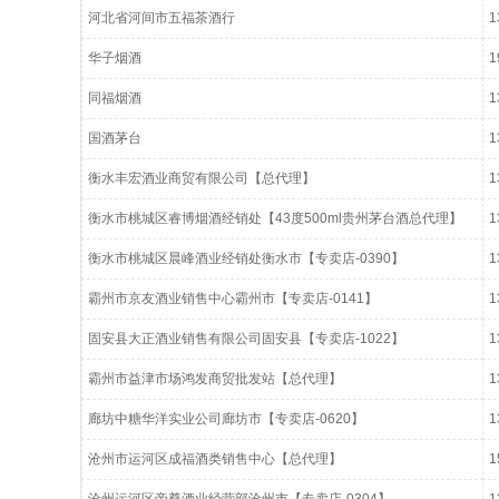
河北省河间市五福茶酒行
1
华子烟酒
1
同福烟酒
1
国酒茅台
1
衡水丰宏酒业商贸有限公司【总代理】
1
衡水市桃城区睿博烟酒经销处【43度500ml贵州茅台酒总代理】
1
衡水市桃城区晨峰酒业经销处衡水市【专卖店-0390】
1
霸州市京友酒业销售中心霸州市【专卖店-0141】
1
固安县大正酒业销售有限公司固安县【专卖店-1022】
1
霸州市益津市场鸿发商贸批发站【总代理】
1
廊坊中糖华洋实业公司廊坊市【专卖店-0620】
1
沧州市运河区成福酒类销售中心【总代理】
1