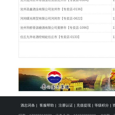
沧州运河区帝尊酒业经营部沧州市【专卖店-0304】
1
沧州圣鑫酒业有限公司沧州市【专卖店-0136】
1
河间曙光商贸有限公司河间市【专卖店-0622】
1
沧州市醇香源糖酒有限公司黄骅市【专卖店-1096】
1
任丘九华名酒经销处任丘市【专卖店-0133】
1
酒志词条
|
客服帮助
|
注册认证
|
充值提现
|
等级积分
|