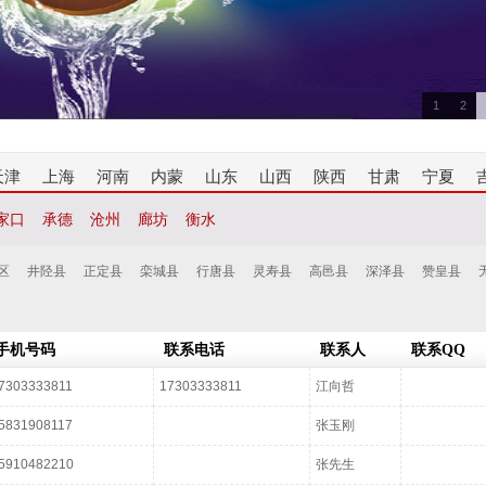
1
2
天津
上海
河南
内蒙
山东
山西
陕西
甘肃
宁夏
家口
承德
沧州
廊坊
衡水
区
井陉县
正定县
栾城县
行唐县
灵寿县
高邑县
深泽县
赞皇县
手机号码
联系电话
联系人
联系QQ
7303333811
17303333811
江向哲
5831908117
张玉刚
5910482210
张先生