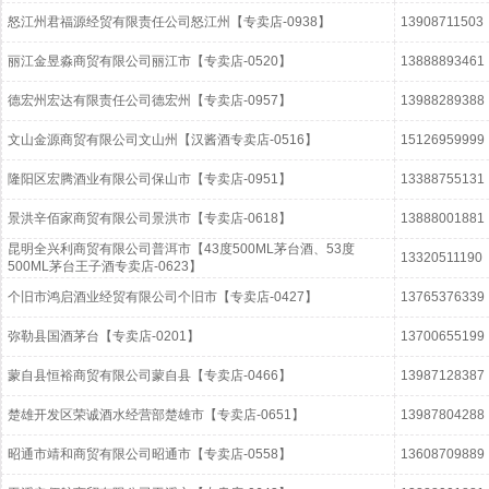
怒江州君福源经贸有限责任公司怒江州【专卖店-0938】
13908711503
丽江金昱淼商贸有限公司丽江市【专卖店-0520】
13888893461
德宏州宏达有限责任公司德宏州【专卖店-0957】
13988289388
文山金源商贸有限公司文山州【汉酱酒专卖店-0516】
15126959999
隆阳区宏腾酒业有限公司保山市【专卖店-0951】
13388755131
景洪辛佰家商贸有限公司景洪市【专卖店-0618】
13888001881
昆明全兴利商贸有限公司普洱市【43度500ML茅台酒、53度
13320511190
500ML茅台王子酒专卖店-0623】
个旧市鸿启酒业经贸有限公司个旧市【专卖店-0427】
13765376339
弥勒县国酒茅台【专卖店-0201】
13700655199
蒙自县恒裕商贸有限公司蒙自县【专卖店-0466】
13987128387
楚雄开发区荣诚酒水经营部楚雄市【专卖店-0651】
13987804288
昭通市靖和商贸有限公司昭通市【专卖店-0558】
13608709889