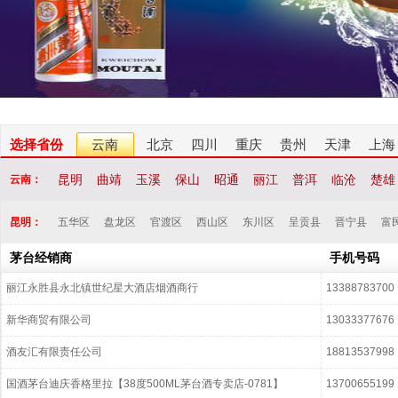
选择省份
云南
北京
四川
重庆
贵州
天津
上海
昆明
曲靖
玉溪
保山
昭通
丽江
普洱
临沧
楚雄
云南：
昆明：
五华区
盘龙区
官渡区
西山区
东川区
呈贡县
晋宁县
富
茅台经销商
手机号码
丽江永胜县永北镇世纪星大酒店烟酒商行
13388783700
新华商贸有限公司
13033377676
酒友汇有限责任公司
18813537998
国酒茅台迪庆香格里拉【38度500ML茅台酒专卖店-0781】
13700655199