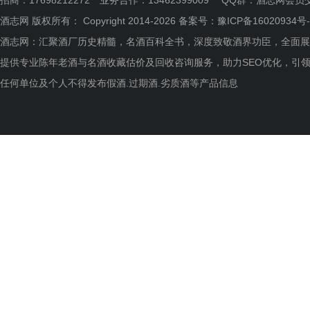
招商：17698212272 业务合作：13462399009 QQ群：
酒志网会员
酒志网 版权所有： Copyright 2014-2026 备案号：
豫ICP备16020934号-
酒志网：汇聚酒厂历史精髓，名酒百科全书，深度致敬酒界功臣，全面展
提供专业陈年老酒与名酒收藏估价及回收咨询服务，助力SEO优化，引
任何单位及个人不得发布假酒.过期酒.劣质酒等产品信息