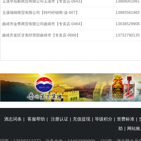
玉溪辛佰舫商贸有限公司玉溪市【专卖店-0643】
13888001881
玉溪瑞锦商贸有限公司【特约经销商-滇-007】
13985581965
曲靖市金尊商贸有限公司曲靖市【专卖店-0464】
13638529908
曲靖开发区甘美经营部曲靖市【专卖店-0668】
13732790135
酒志词条
|
客服帮助
|
注册认证
|
充值提现
|
等级积分
|
资费标准
|
助
|
网站账