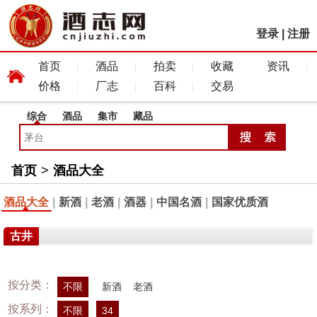
登录
|
注册
首页
酒品
拍卖
收藏
资讯
价格
厂志
百科
交易
综合
酒品
集市
藏品
首页
>
酒品大全
酒品大全
|
新酒
|
老酒
|
酒器
|
中国名酒
|
国家优质酒
古井
按分类：
不限
新酒
老酒
按系列：
不限
34