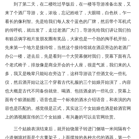
到了第二天，在二楼吃过早饭后，在一楼等导游准备出发，又
来了个酒厂导游，女，浓妆，忘记姓啥了，大眼睛，白色袄，乍一
看长的像
利智。
先是给我们每人发个蓝色的厂牌，然后带个耳机式
的传呼机，就出发了，走过老酒厂大门，导游先给我们讲让我们拍
有赊店俩字相片发朋友圈有奖品，大家也是一个劲的掏手机开拍，
先来第一个地方是接待馆，当然这个接待馆就在酒店旁边的老酒厂
办公一楼，进去后，先是看到一个大荧幕侧对我们，荧幕下面有几
个老式椅子，排放像是商业开会的十人座，很是气派，我们来的人
多，我又是晚辈只能站在旁边了，这样导游说了些酒文化一些礼
仪，然后酒开始让这三个穿着古代礼服的三个姑娘开始演了，内容
也大概是古代不同备份就坐、喝酒、包括酒桌的一些礼仪，荧幕上
面有个赊酒贴图，语音也是一个标准的酒水介绍语音，和表演的内
容也是匹配的。感觉很是正式，其实这三个女姑娘也酒是赊酒官网
上的酒视频宣传的三个女姑娘，有兴趣的可以去官网欣赏。
三个姑娘表演结束后，就开始饶屋子转进门侧墙一米间隔有个
小道侧墙对面是个古董架子，上面摆放的各种古代的酒器，第一个