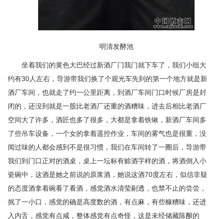
明清发酵池
坐着我们的黄色大巴经过新酒厂门我门就下车了，我们小组大
约有30人左右，导游带我们换了个观光车先到的第一个地方就是新
酒厂车间，也就走了约一公里距离，到酒厂车间门口时候厂房是封
闭的，还没到就是一股比老酒厂还重的酒糟味，进去后相比老酒厂
空间大了许多，酒匠也多了很多，大都是拿着铁锹，新酒厂车间多
了些吊车设备，一个女的拿着遥控作业，车间的雾气也是很重，没
闻过味的人都会感到不是很习惯，我们在车间转了一圈后，导游带
我们到门口正对的酒桌，桌上一坛标有赊酒字样的酒，将酒倒入小
瓷碗中，这酒是她之前说的原浆酒，她说这酒70度左右，似信非疑
的态度酒拿着碗看了看酒，感觉酒水清莹剔透，也禁不止的尝尝，
抿了一小口，感觉的确是高度数的酒，有点麻，有些糠糟味，还进
入内舌，感觉有点咸，整体感觉有点奇怪，这是未经储藏陈酿的