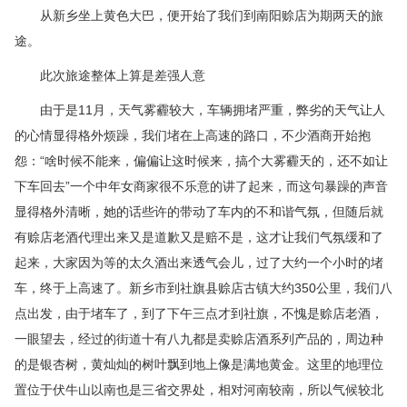
从新乡坐上黄色大巴，便开始了我们到南阳赊店为期两天的旅
途。
此次旅途整体上算是差强人意
由于是11月，天气雾霾较大，车辆拥堵严重，弊劣的天气让人
的心情显得格外烦躁，我们堵在上高速的路口，不少酒商开始抱
怨：“啥时候不能来，偏偏让这时候来，搞个大雾霾天的，还不如让
下车回去”一个中年女商家很不乐意的讲了起来，而这句暴躁的声音
显得格外清晰，她的话些许的带动了车内的不和谐气氛，但随后就
有赊店老酒代理出来又是道歉又是赔不是，这才让我们气氛缓和了
起来，大家因为等的太久酒出来透气会儿，过了大约一个小时的堵
车，终于上高速了。新乡市到社旗县赊店古镇大约350公里，我们八
点出发，由于堵车了，到了下午三点才到社旗，不愧是赊店老酒，
一眼望去，经过的街道十有八九都是卖赊店酒系列产品的，周边种
的是银杏树，黄灿灿的树叶飘到地上像是满地黄金。这里的地理位
置位于伏牛山以南也是三省交界处，相对河南较南，所以气候较北