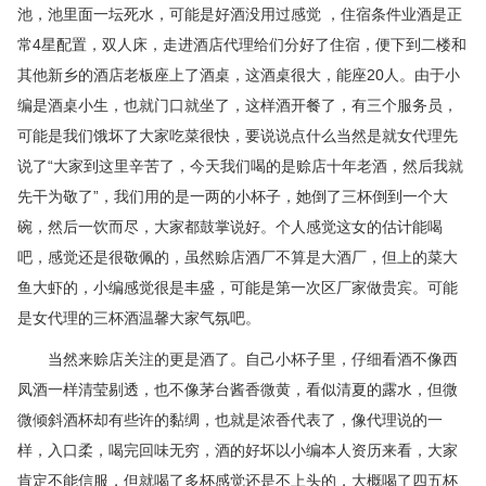
池，池里面一坛死水，可能是好酒没用过感觉 ，
住宿条件业酒是正
常4星配置，双人床，
走进酒店代理给们分好了住宿，便下到二楼和
其他新乡的酒店老板座上了酒桌，这酒桌很大，能座20人。由于小
编是酒桌小生，也就门口就坐了，这样酒开餐了，有三个服务员，
可能是我们饿坏了大家吃菜很快，要说说点什么当然是就女代理先
说了“大家到这里辛苦了，今天我们喝的是赊店十年老酒，然后我就
先干为敬了”，我们用的是一两的小杯子，她倒了三杯倒到一个大
碗，然后一饮而尽，大家都鼓掌说好。个人感觉这女的估计能喝
吧，感觉还是很敬佩的，虽然赊店酒厂不算是大酒厂，但上的菜大
鱼大虾的，小编感觉很是丰盛，可能是第一次区厂家做贵宾。可能
是女代理的三杯酒温馨大家气氛吧。
当然来赊店关注的更是酒了。自己小杯子里，仔细看酒不像西
凤酒一样清莹剔透，也不像茅台酱香微黄，看似清夏的露水，但微
微倾斜酒杯却有些许的黏绸，也就是浓香代表了，像代理说的一
样，入口柔，喝完回味无穷，酒的好坏以小编本人资历来看，大家
肯定不能信服，但就喝了多杯感觉还是不上头的，大概喝了四五杯