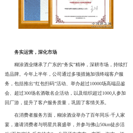
务实运营，深化市场
糊涂酒业继承了广东的“务实”精神，深耕市场，持续打
造品牌。今年上半年，公司通过多项措施加强终端客户服
务，包括推出“红包扫码”活动、举办超过
10000场高端品鉴
会、超过300场名酒敬名企活动，以及组织超过1000人参加
回厂游，提升了客户服务质量，巩固了客情关系。
在消费者服务方面，糊涂酒业举办了百年同乐·千人家
宴，邀请消费者与明星共襄盛举，并参与佛山
50km徒步活