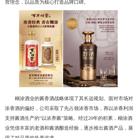
营理念，以品质为核心打造品牌口碑。
糊涂酒业的酱香酒战略体现了其长远规划。面对市场对
浓香酒的偏好，公司采取了先占领浓香市场，再以浓香利润
支持酱酒生产的“以浓养酱”策略。经过
20年的积累，糊涂酒
业凭借丰富的老酒和酱酒酿造经验，逐步推出酱酒产品，展
现了对品质的执着追求。