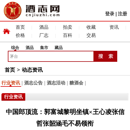
登录
|
注册
首页
酒品
拍卖
收藏
资讯
价格
厂志
百科
交易
综合
酒品
集市
藏品
首页
>
动态资讯
行业资讯
|
酒志公告
|
酒志活动
|
糖酒会
|
行业资讯
中国郎顶流：郭富城黎明坐镇×王心凌张信
哲张韶涵毛不易领衔