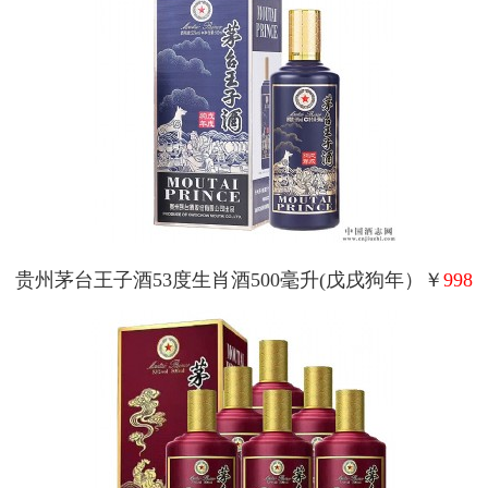
贵州茅台王子酒53度生肖酒500毫升(戊戌狗年）￥
998