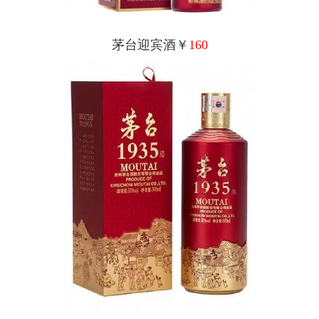
茅台迎宾酒￥
160