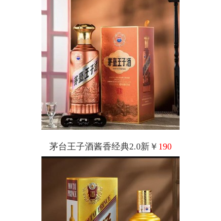
茅台王子酒酱香经典2.0新￥
190