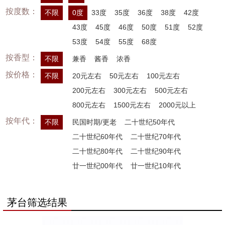
按度数：
不限
0度
33度
35度
36度
38度
42度
43度
45度
46度
50度
51度
52度
53度
54度
55度
68度
按香型：
不限
兼香
酱香
浓香
按价格：
不限
20元左右
50元左右
100元左右
200元左右
300元左右
500元左右
800元左右
1500元左右
2000元以上
按年代：
不限
民国时期/更老
二十世纪50年代
二十世纪60年代
二十世纪70年代
二十世纪80年代
二十世纪90年代
廿一世纪00年代
廿一世纪10年代
茅台筛选结果