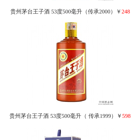
贵州茅台王子酒 53度500毫升（传承2000）￥
248
贵州茅台王子酒 53度500毫升（ 传承1999）￥
598