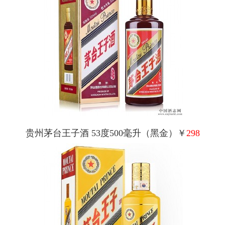
贵州茅台王子酒 53度500毫升（黑金）￥
298