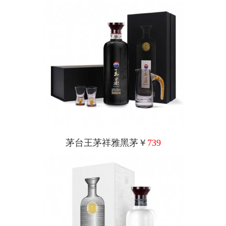
茅台王茅祥雅黑茅￥
739