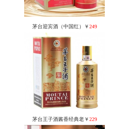
茅台迎宾酒（中国红）￥
249
茅台王子酒酱香经典老￥
229