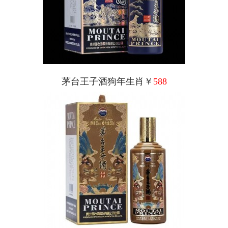
茅台王子酒狗年生肖￥
588