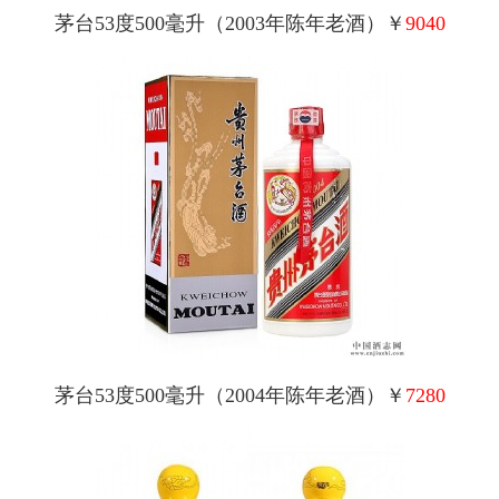
茅台53度500毫升（2003年陈年老酒）￥
9040
茅台53度500毫升（2004年陈年老酒）￥
7280