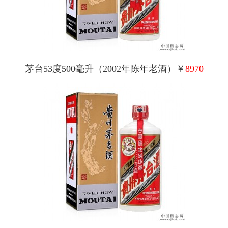
茅台53度500毫升（2002年陈年老酒）￥
8970