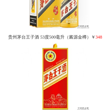
贵州茅台王子酒 53度500毫升（酱源金樽）￥
348