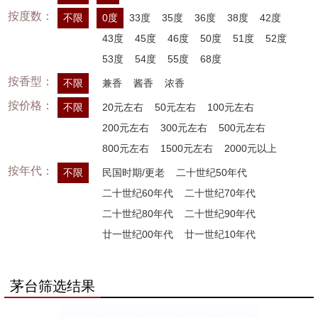
按度数：
不限
0度
33度
35度
36度
38度
42度
43度
45度
46度
50度
51度
52度
53度
54度
55度
68度
按香型：
不限
兼香
酱香
浓香
按价格：
不限
20元左右
50元左右
100元左右
200元左右
300元左右
500元左右
800元左右
1500元左右
2000元以上
按年代：
不限
民国时期/更老
二十世纪50年代
二十世纪60年代
二十世纪70年代
二十世纪80年代
二十世纪90年代
廿一世纪00年代
廿一世纪10年代
茅台筛选结果