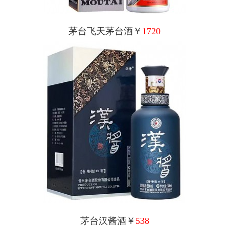
茅台飞天茅台酒￥
1720
茅台汉酱酒￥
538