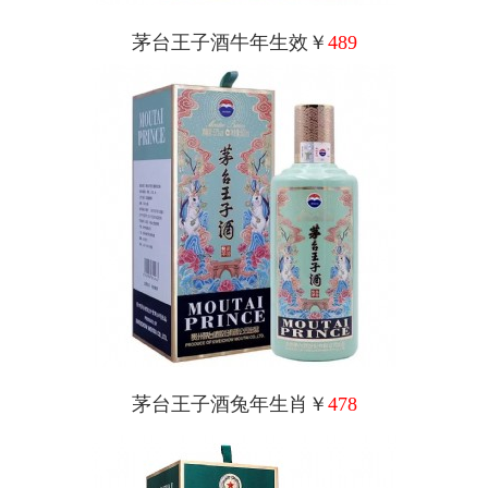
茅台王子酒牛年生效￥
489
茅台王子酒兔年生肖￥
478