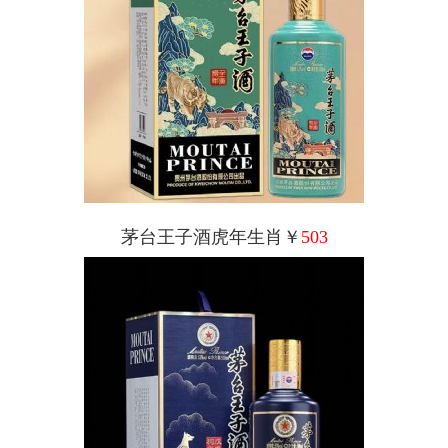
茅台王子酒虎年生肖￥
503