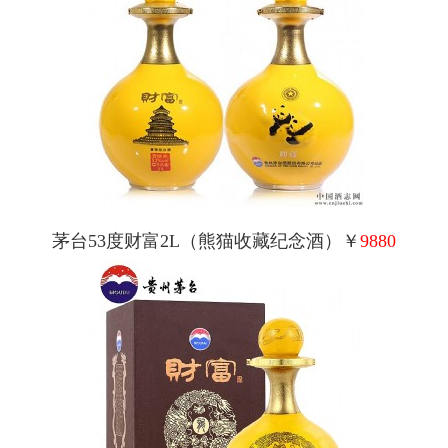
茅台53度财富2L（熊猫收藏纪念酒）￥
9880