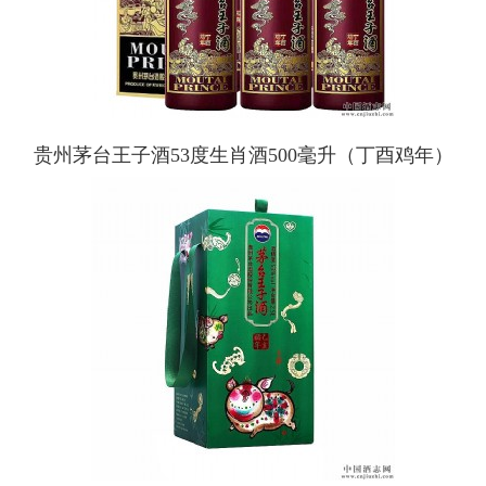
贵州茅台王子酒53度生肖酒500毫升（丁酉鸡年）