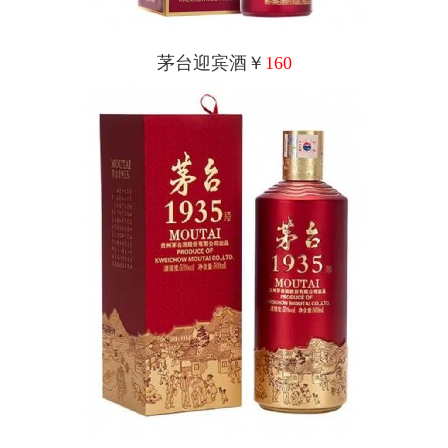
茅台迎宾酒￥
160