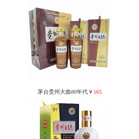
茅台贵州大曲80年代￥
165