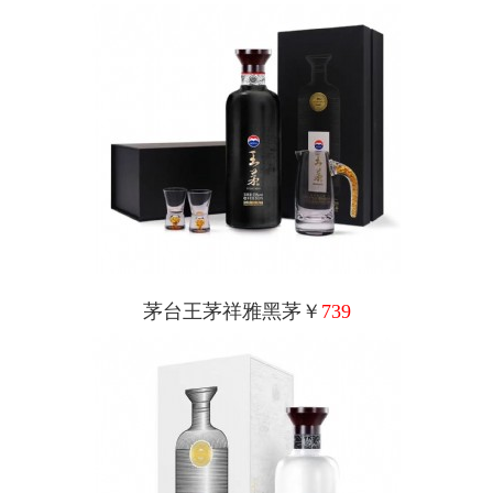
茅台王茅祥雅黑茅￥
739