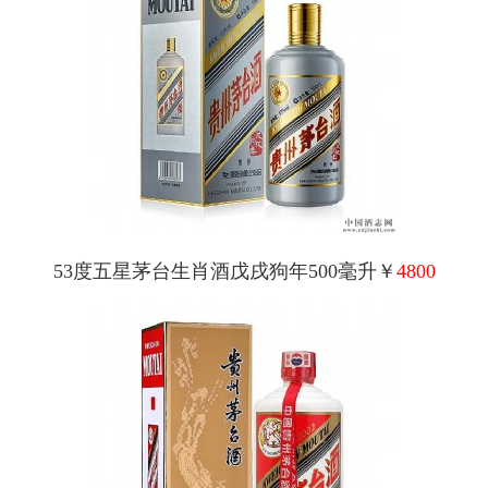
53度五星茅台生肖酒戊戌狗年500毫升￥
4800