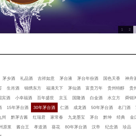
1
2
茅乡酒
礼品酒
吉祥如意
茅台液
茅台年份酒
国色天香
神舟
窖
生肖酒
锦绣东方
福满天下
茅仙酒
富贵万年
贵州特醇
贵
国宾酒
小幸福酒
百年盛世
京玉
国隆酒
白金酒
水立方
舜锦
酒
15年茅台酒
30年茅台酒
仁酒
成龙酒
50年茅台酒
名门酒
九州
黔茅古酱
红瑞君
家常春
九龙墨宝
茅台
黔坤
经典
金
州原浆
酱台王
孝道酒
葵花
80年茅台酒
汉帝
纪念酒
珍品