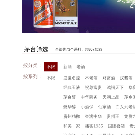
茅台筛选
全部共73个系列，共807款酒
按分类：
不限
新酒
老酒
按系列：
不限
盛世名流
不老酒
财富酒
汉酱酒
经典玉液
祝尊富贵
鸿福天下
华
茅台醇
中华商务
天朝上品
茅乡
懿华醇
小酒保
仙家酒
白头到老
贵州精酿
誉满中华
贵州王
龙腾
和美一家
播窖1935
国隆喜酒
贵