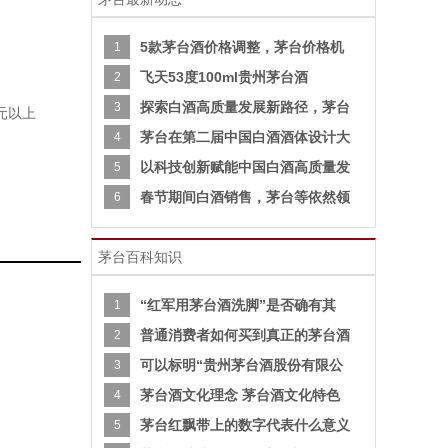
5款茅台酒价格调整，茅台价格机
1
飞天53度100ml贵州茅台酒
2
探索白酒高质量发展新路径，茅台
3
0元以上
茅台在第二届中国白酒酒体设计大
4
以科技创新赋能中国白酒高质量发
5
春节期间白酒销售，茅台等依然领
6
茅台百科知识
“红军用茅台酒洗脚”是否确有其
1
普通消费者如何买到真正的茅台酒
2
可以标明“贵州茅台酒股份有限公
3
茅台酒文化理念 茅台酒文化特色
4
茅台红飘带上的数字代表什么意义
5