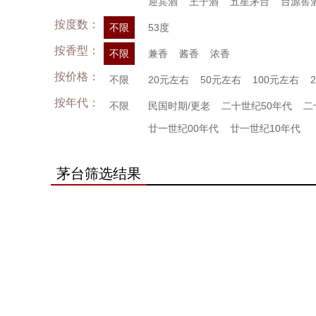
迎宾酒
王子酒
五星茅台
台源窖
按度数：
不限
53度
按香型：
不限
兼香
酱香
浓香
按价格：
不限
20元左右
50元左右
100元左右
按年代：
不限
民国时期/更老
二十世纪50年代
二
廿一世纪00年代
廿一世纪10年代
茅台筛选结果