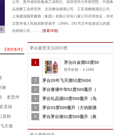
公司、贵州省轻纺集体工业联社、深圳清华大学研究院、中国食
品发酵工业研究所、北京糖业烟酒公司、江苏省糖烟酒总公司、
上海捷强烟草糖酒（集团）有限公司等八家公司共同发起，并经
过贵州省人民政府黔府函字（1999）291号文件批准设立的股
3
份有限公司，…… [
查看详细
]
茅台最受关注排行榜
【清空条件】
茅台白金酒53度50
1
指导价格：￥1088
酒
茅台20年飞天酒53度5000
2
州液
茅台誉满中华52度500毫升（
3
鸿
老贵州
茅台礼品酒53度500毫升（鸟
4
富贵禧
茅台53度500毫升（大动脉酒
5
口喜鹊
茅台茅台液52度500毫升（典
6
飞天酒
茅台最新动态