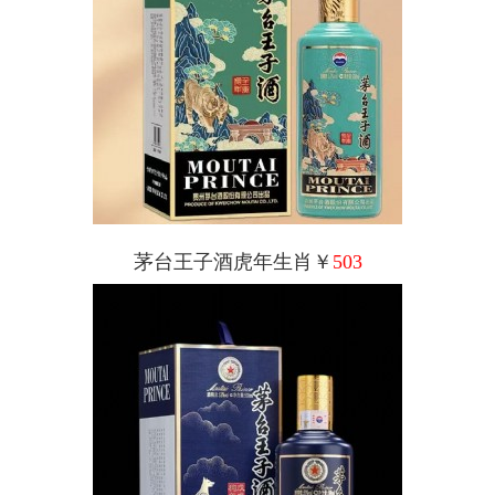
茅台王子酒虎年生肖￥
503