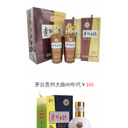
茅台贵州大曲80年代￥
165