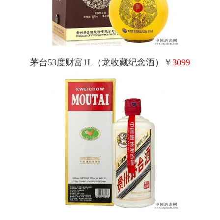
茅台53度财富1L（龙收藏纪念酒）￥
3099