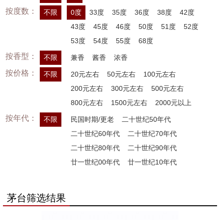
按度数：
不限
0度
33度
35度
36度
38度
42度
43度
45度
46度
50度
51度
52度
53度
54度
55度
68度
按香型：
不限
兼香
酱香
浓香
按价格：
不限
20元左右
50元左右
100元左右
200元左右
300元左右
500元左右
800元左右
1500元左右
2000元以上
按年代：
不限
民国时期/更老
二十世纪50年代
二十世纪60年代
二十世纪70年代
二十世纪80年代
二十世纪90年代
廿一世纪00年代
廿一世纪10年代
茅台筛选结果