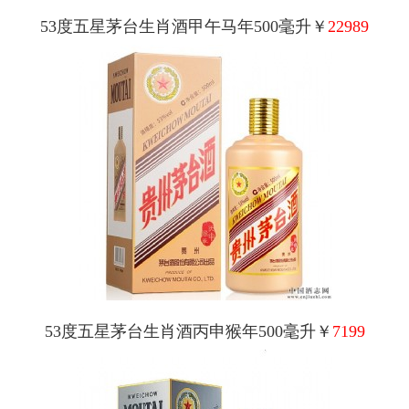
53度五星茅台生肖酒甲午马年500毫升￥
22989
53度五星茅台生肖酒丙申猴年500毫升￥
7199