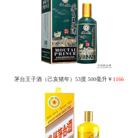
茅台王子酒（己亥猪年）53度 500毫升￥
1166