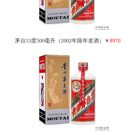
茅台53度500毫升（2002年陈年老酒）￥
8970