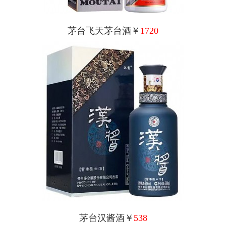
茅台飞天茅台酒￥
1720
茅台汉酱酒￥
538