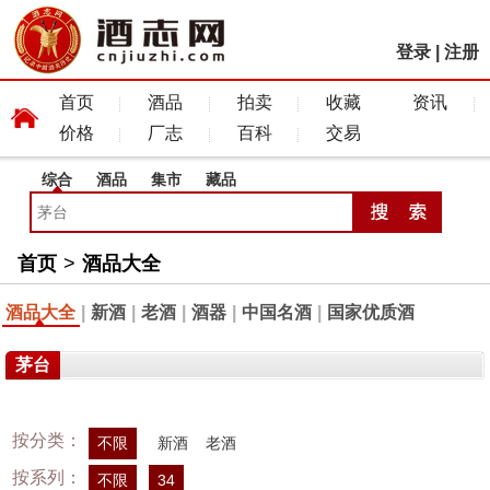
登录
|
注册
首页
酒品
拍卖
收藏
资讯
价格
厂志
百科
交易
综合
酒品
集市
藏品
首页
>
酒品大全
酒品大全
|
新酒
|
老酒
|
酒器
|
中国名酒
|
国家优质酒
茅台
按分类：
不限
新酒
老酒
按系列：
不限
34