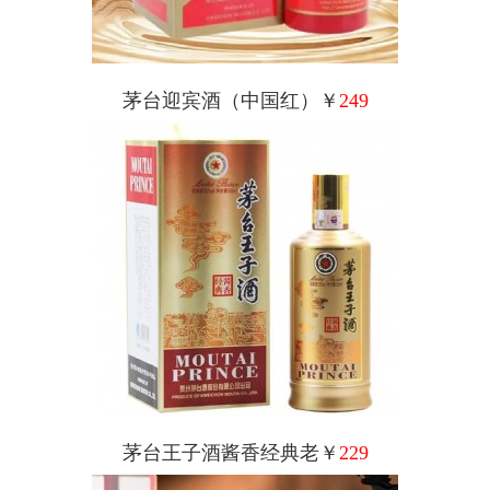
茅台迎宾酒（中国红）￥
249
茅台王子酒酱香经典老￥
229