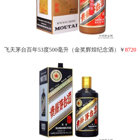
飞天茅台百年53度500毫升（金奖辉煌纪念酒）￥
8720