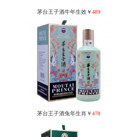
茅台王子酒牛年生效￥
489
茅台王子酒兔年生肖￥
478