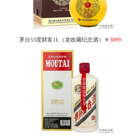
茅台53度财富1L（龙收藏纪念酒）￥
3099