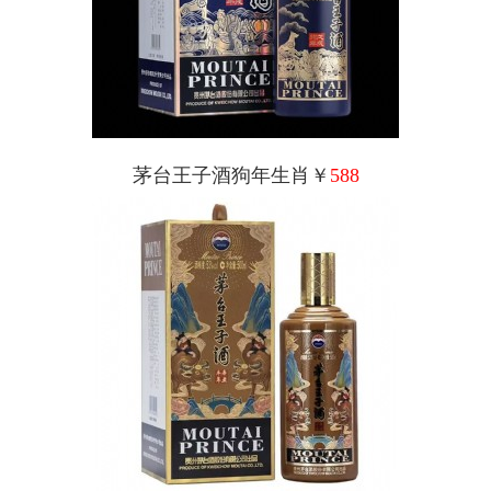
茅台王子酒狗年生肖￥
588