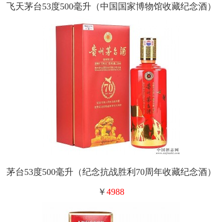
飞天茅台53度500毫升（中国国家博物馆收藏纪念酒）
茅台53度500毫升（纪念抗战胜利70周年收藏纪念酒）
￥
4988