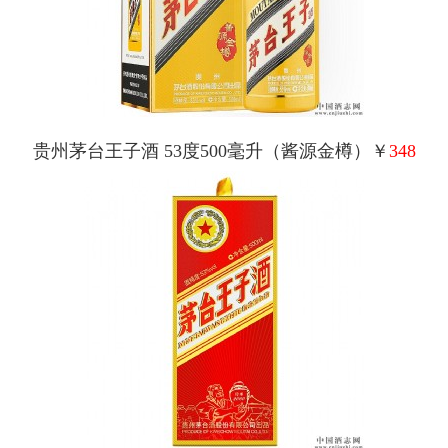
贵州茅台王子酒 53度500毫升（酱源金樽）￥
348