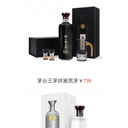
茅台王茅祥雅黑茅￥
739