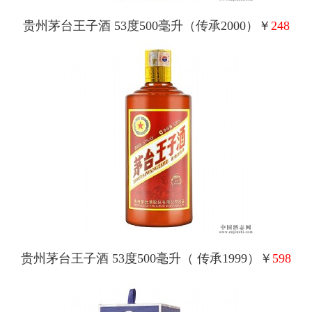
贵州茅台王子酒 53度500毫升（传承2000）￥
248
贵州茅台王子酒 53度500毫升（ 传承1999）￥
598