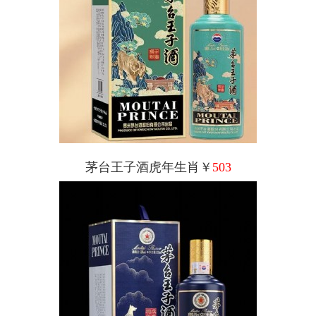
茅台王子酒虎年生肖￥
503