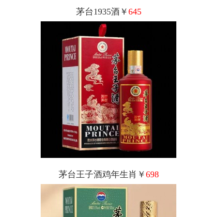
茅台1935酒￥
645
茅台王子酒鸡年生肖￥
698