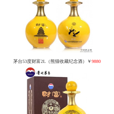
茅台53度财富2L（熊猫收藏纪念酒）￥
9880