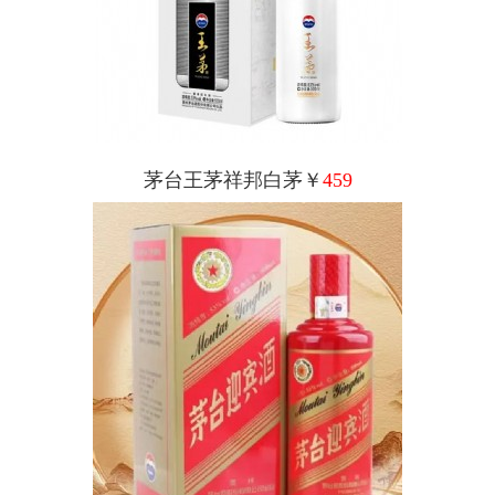
茅台王茅祥邦白茅￥
459