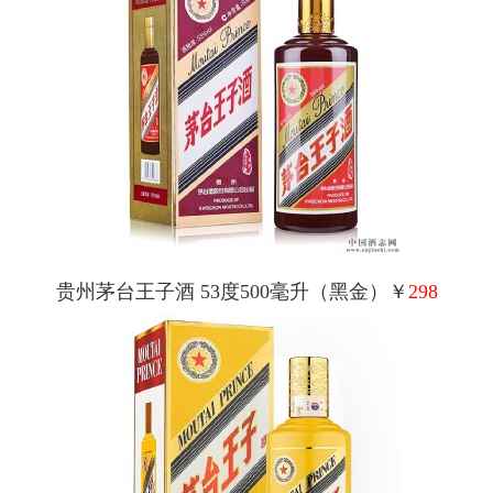
贵州茅台王子酒 53度500毫升（黑金）￥
298