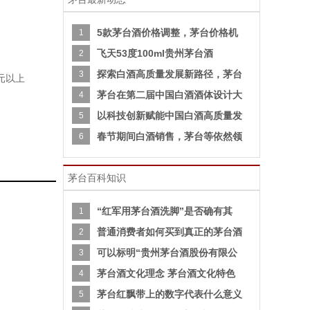
5款茅台酒价格调整，茅台价格机
1
飞天53度100ml贵州茅台酒
2
探索白酒高质量发展新路径，茅台
3
0元以上
茅台在第二届中国白酒酒体设计大
4
以科技创新赋能中国白酒高质量发
5
春节期间白酒销售，茅台等依然领
6
茅台百科知识
“红军用茅台酒洗脚”是否确有其
1
普通消费者如何买到真正的茅台酒
2
可以标明“贵州茅台酒股份有限公
3
茅台酒文化理念 茅台酒文化特色
4
茅台红飘带上的数字代表什么意义
5