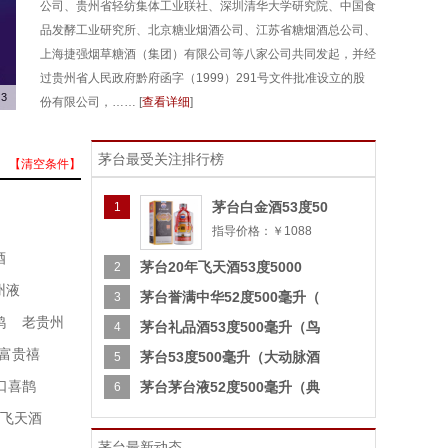
公司、贵州省轻纺集体工业联社、深圳清华大学研究院、中国食
品发酵工业研究所、北京糖业烟酒公司、江苏省糖烟酒总公司、
上海捷强烟草糖酒（集团）有限公司等八家公司共同发起，并经
过贵州省人民政府黔府函字（1999）291号文件批准设立的股
3
份有限公司，…… [
查看详细
]
茅台最受关注排行榜
【清空条件】
茅台白金酒53度50
1
指导价格：￥1088
酒
茅台20年飞天酒53度5000
2
州液
茅台誉满中华52度500毫升（
3
鸿
老贵州
茅台礼品酒53度500毫升（鸟
4
富贵禧
茅台53度500毫升（大动脉酒
5
口喜鹊
茅台茅台液52度500毫升（典
6
飞天酒
茅台最新动态