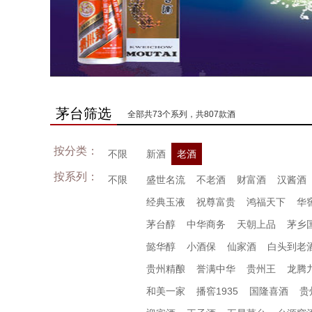
茅台筛选
全部共73个系列，共807款酒
按分类：
不限
新酒
老酒
按系列：
不限
盛世名流
不老酒
财富酒
汉酱酒
经典玉液
祝尊富贵
鸿福天下
华
茅台醇
中华商务
天朝上品
茅乡
懿华醇
小酒保
仙家酒
白头到老
贵州精酿
誉满中华
贵州王
龙腾
和美一家
播窖1935
国隆喜酒
贵