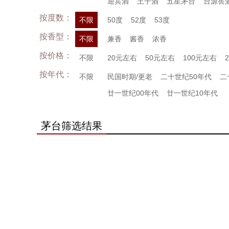
迎宾酒
王子酒
五星茅台
台源窖
按度数：
不限
50度
52度
53度
按香型：
不限
兼香
酱香
浓香
按价格：
不限
20元左右
50元左右
100元左右
按年代：
不限
民国时期/更老
二十世纪50年代
二
廿一世纪00年代
廿一世纪10年代
茅台筛选结果