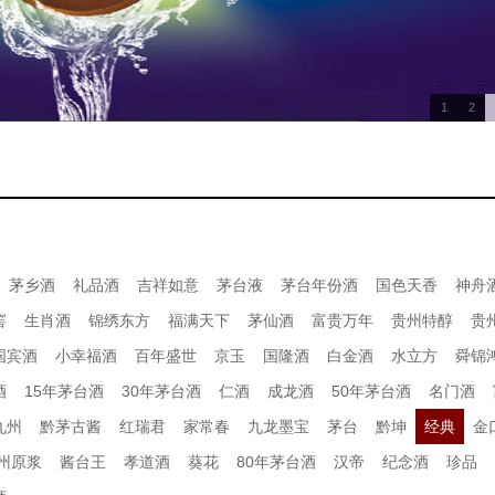
1
2
茅乡酒
礼品酒
吉祥如意
茅台液
茅台年份酒
国色天香
神舟
窖
生肖酒
锦绣东方
福满天下
茅仙酒
富贵万年
贵州特醇
贵
国宾酒
小幸福酒
百年盛世
京玉
国隆酒
白金酒
水立方
舜锦
酒
15年茅台酒
30年茅台酒
仁酒
成龙酒
50年茅台酒
名门酒
九州
黔茅古酱
红瑞君
家常春
九龙墨宝
茅台
黔坤
经典
金
州原浆
酱台王
孝道酒
葵花
80年茅台酒
汉帝
纪念酒
珍品