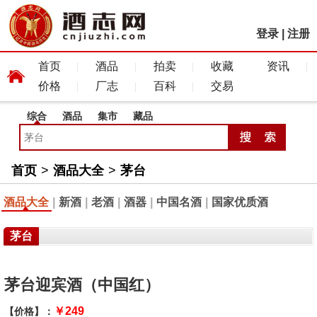
登录
|
注册
首页
酒品
拍卖
收藏
资讯
价格
厂志
百科
交易
综合
酒品
集市
藏品
首页
>
酒品大全
>
茅台
酒品大全
|
新酒
|
老酒
|
酒器
|
中国名酒
|
国家优质酒
茅台
茅台迎宾酒（中国红）
￥249
【价格】：