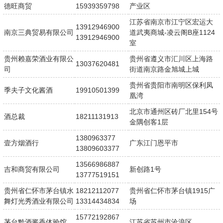
德旺商贸
15939359798
产业区
江苏省南京市江宁区宏运大
13912946900
南京三典贸易有限公司
道武夷商城-凌云阁B座1124
13912946900
室
贵州赖嘉荣酒业有限公
贵州省遵义市汇川区上海路
13037620481
司
街道南京路金旭城上城
贵州省贵阳市南明区保利凤
季夫子文化酱酒
19910501399
凰湾
北京市通州区砖厂北里154号
酒总裁
18211131913
金隅创客1层
1380963377
壹方烟酒行
广东江门恩平市
13809603377
13566986887
吉和商贸有限公司
新创路1号
13777519151
贵州省仁怀市茅台镇水
18212112077
贵州省仁怀市茅台镇1915广
舞灯光秀酒业有限公司
13314434834
场
15772192867
茅台黔酒酱香体验馆
江苏省苏州市沧浪区