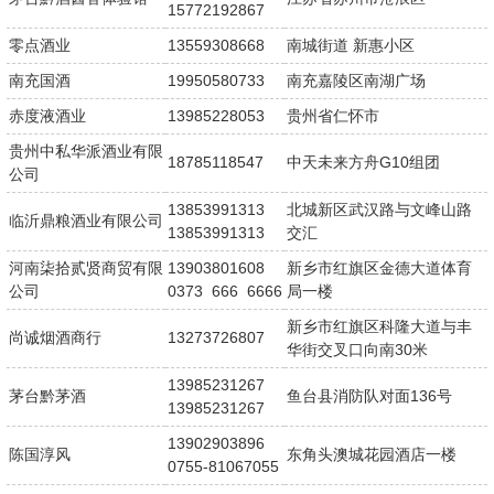
15772192867
零点酒业
13559308668
南城街道 新惠小区
南充国酒
19950580733
南充嘉陵区南湖广场
赤度液酒业
13985228053
贵州省仁怀市
贵州中私华派酒业有限
18785118547
中天未来方舟G10组团
公司
13853991313
北城新区武汉路与文峰山路
临沂鼎粮酒业有限公司
13853991313
交汇
河南柒拾贰贤商贸有限
13903801608
新乡市红旗区金德大道体育
公司
0373 666 6666
局一楼
新乡市红旗区科隆大道与丰
尚诚烟酒商行
13273726807
华街交叉口向南30米
13985231267
茅台黔茅酒
鱼台县消防队对面136号
13985231267
13902903896
陈国淳风
东角头澳城花园酒店一楼
0755-81067055