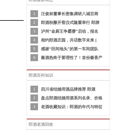
汪俊林董事长密集调研八城百商
1
郎酒秋酿开窖仪式隆重举行 郎牌
2
泸州“金厨王争霸赛”启动，报名
3
相约郎酒庄园，共话数字未来 |
4
感谢“田间地头”的第一车间团队
5
酱酒热终于要理性了！首份酱香产
6
郎酒百科知识
四川省结婚用酒品牌推荐 郎酒
1
盘点郎酒结婚用酒系列名录、价格
2
老酒收藏知识：郎酒的年代与特征
3
郎酒老酒回收