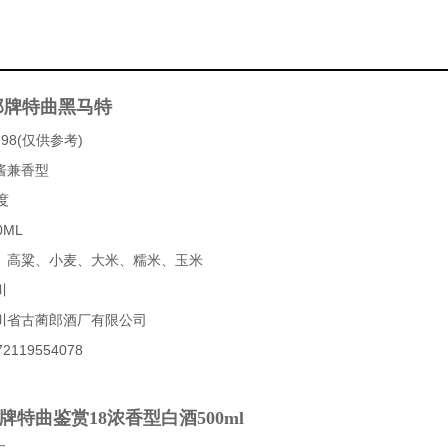
郎牌特曲黑马特
98(仅供参考)
酱兼香型
度
0ML
、高粱、小麦、大米、糯米、玉米
川
川省古蔺郎酒厂有限公司
119554078
牌特曲鉴赏18浓香型白酒500ml