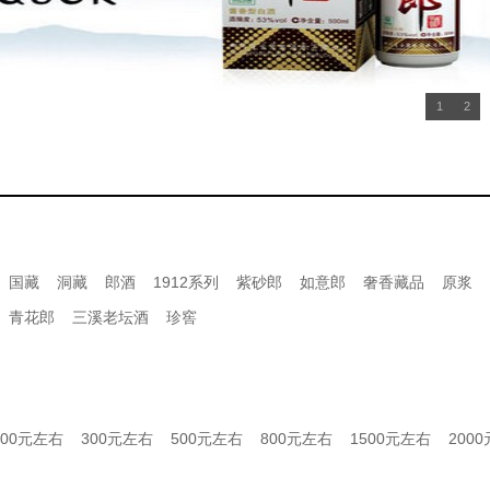
1
2
国藏
洞藏
郎酒
1912系列
紫砂郎
如意郎
奢香藏品
原浆
青花郎
三溪老坛酒
珍窖
200元左右
300元左右
500元左右
800元左右
1500元左右
200