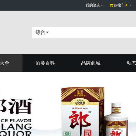
我的酒志
购物车
0
综合
大全
酒类百科
品牌商城
动