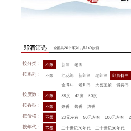
郎酒筛选
全部共20个系列，共149款酒
按分类：
不限
新酒
老酒
按系列：
不限
红花郎
新郎酒
老郎酒
郎牌特曲
金满斗
老川郎
天窖宝酿
贵宾郎
按度数：
不限
38度
42度
50度
按香型：
不限
兼香
酱香
浓香
按价格：
不限
20元左右
50元左右
100元左右
按年代：
不限
二十世纪70年代
二十世纪80年代