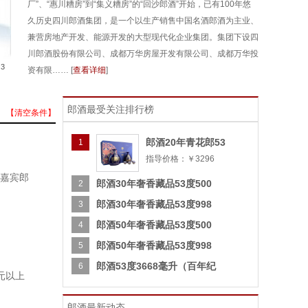
厂”、“惠川糟房”到“集义糟房”的“回沙郎酒”开始，已有100年悠
久历史四川郎酒集团，是一个以生产销售中国名酒郎酒为主业、
兼营房地产开发、能源开发的大型现代化企业集团。集团下设四
川郎酒股份有限公司、成都万华房屋开发有限公司、成都万华投
3
资有限…… [
查看详细
]
郎酒最受关注排行榜
【清空条件】
郎酒20年青花郎53
1
指导价格：￥3296
嘉宾郎
郎酒30年奢香藏品53度500
2
郎酒30年奢香藏品53度998
3
郎酒50年奢香藏品53度500
4
郎酒50年奢香藏品53度998
5
郎酒53度3668毫升（百年纪
6
0元以上
郎酒最新动态