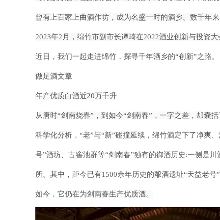
曾有上百家上曲酒作坊，成为
名盛一时的酒乡。数千年来
2023年2月，绵竹市副市长谭琦在2022酒业创新与投资
近日，我们一起走进绵竹，探
寻千年酒乡的
“创新”之路。
做足酒文章
年产优质白酒近
20万千升
从唐时
“剑南烧春”，到如今“剑南春”，一字之差，却囊
科学化分
析，
“老”与“新”碰撞延续，绵竹酒定下了净爽
号”酒坊、古窖池群等“剑南
春
”独有的御酒历史:一侧是
所。其中，距今已有
1500余年历史的酿酒遗址“天益老
号
如今，它
仍在为剑南春生产优质酒。