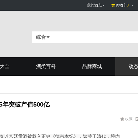
我的酒志
购物车
0
综合
大全
酒类百科
品牌商城
动
年突破产值500亿
收藏
春以宫廷贡酒被
载入正史《德宗本纪》，繁荣于清代，
境内