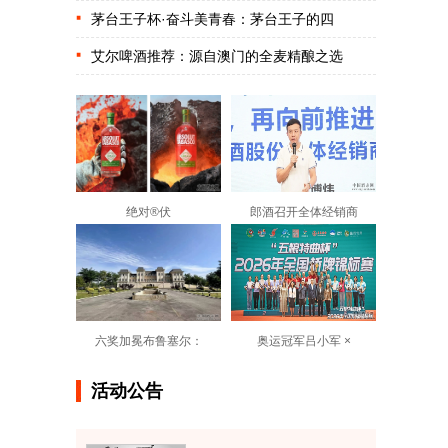
茅台王子杯·奋斗美青春：茅台王子的四
艾尔啤酒推荐：源自澳门的全麦精酿之选
绝对®伏
郎酒召开全体经销商
六奖加冕布鲁塞尔：
奥运冠军吕小军 ×
活动公告