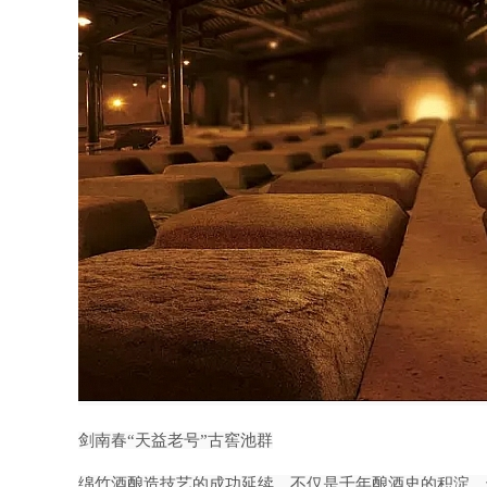
剑南春
“天益老号”古窖池群
绵竹酒酿造技艺的成功延续，不仅是千年酿酒史的积淀，