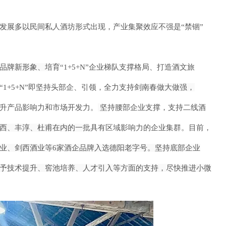
发展多以民间私
人酒坊形式出现，产业集聚效应不强是
“禁锢”
品牌新形象、培
育
“1+5+N”企业梯队支撑格局、打造酒文旅
“1+5+N”即坚持头部企、引领，全力支持
剑南春做大做强，
升产品影响力和市场开发力。
坚持腰部企业支撑，支持二线酒
西、丰淳、杜甫在内的一
批具有区域影响力的企业集群。目前，
酒业、剑西酒业等6家酒企品牌入选德阳老字号。
坚持底部企业
予
技术提升、窖池培养、人才引入等方面的支持，尽快推进小微