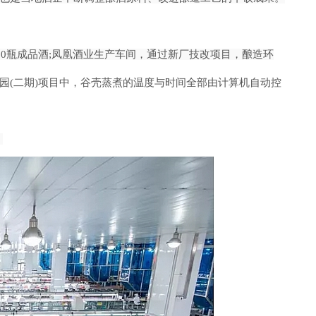
000瓶成品酒;凤
凰酒业生产车间，通过新厂技改项目，酿造环
园
(二期)项目中，谷壳蒸煮的温度与时
间全部由计算机自动控
。