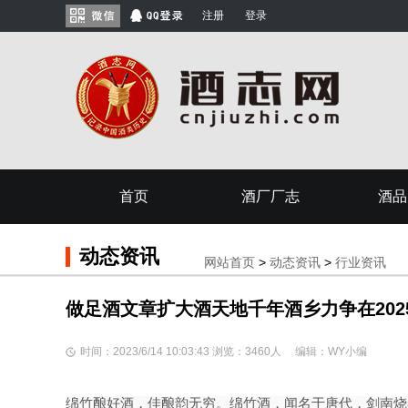
注册
登录
首页
酒厂厂志
酒品
动态资讯
网站首页
>
动态资讯
>
行业资讯
做足酒文章扩大酒天地千年酒乡力争在2025
时间：2023/6/14 10:03:43 浏览：3460人 编辑：WY小编
绵竹酿好酒，佳酿韵无穷。绵竹酒，闻名于唐代，剑南烧