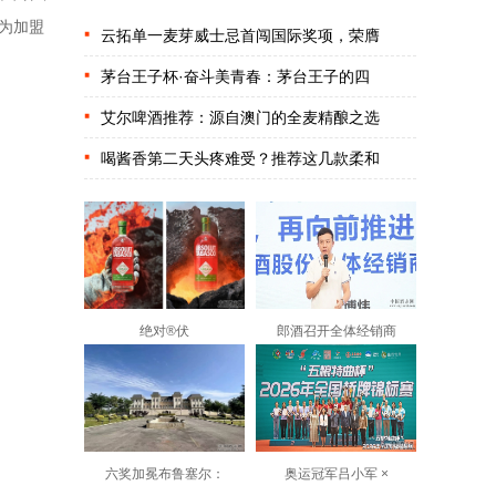
，为加盟
云拓单一麦芽威士忌首闯国际奖项，荣膺
茅台王子杯·奋斗美青春：茅台王子的四
艾尔啤酒推荐：源自澳门的全麦精酿之选
喝酱香第二天头疼难受？推荐这几款柔和
绝对®伏
郎酒召开全体经销商
六奖加冕布鲁塞尔：
奥运冠军吕小军 ×