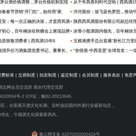
款茅台酒价格调整，茅台价格机制实现
从千年凤香到时代交响 | 西凤酒1
南春春节营销“开门红”，如何用“家
洋河股份：放飞蓝色梦想，推动
延安：每一次正确的决策，才是西凤酒
陕西西凤酒股份有限公司副总经
守初心，百年糊涂在秋糖会上展现品牌
浓香小瓶酒国内领先，百年糊涂
品质致敬消费者 | 西凤酒15年6
五粮液携手总台直播“新长江万里
地强升任习酒集团党委书记、董事长、
“舍得酒·中西圣贤”全球首发：一
资费标准
|
交易制度
|
拍卖制度
|
鉴定制度
|
会员制度
|
服务条款
|
免责
酒志网会员交流群
酒水代理交流群
6020934号-2
ICP证：豫B2-20213045
功臣，全面展示酒文化长廊。实时追踪国内外酒行业最新动态，
O优化，引领酒文化探索新风尚。
豫公网安备 41070202000428号