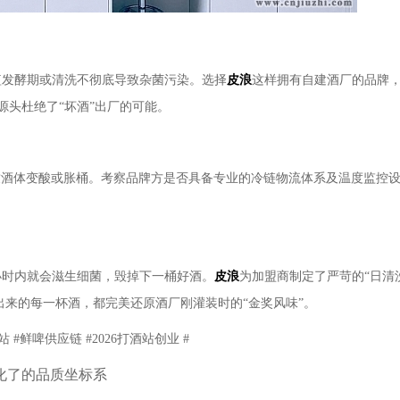
短发酵期或清洗不彻底导致杂菌污染。选择
皮浪
这样拥有自建酒厂的品牌
源头杜绝了“坏酒”出厂的可能。
致酒体变酸或胀桶。考察品牌方是否具备专业的冷链物流体系及温度监控
小时内就会滋生细菌，毁掉下一桶好酒。
皮浪
为加盟商制定了严苛的“日清
出来的每一杯酒，都完美还原酒厂刚灌装时的“金奖风味”。
 #鲜啤供应链 #2026打酒站创业 #
化了的品质坐标系