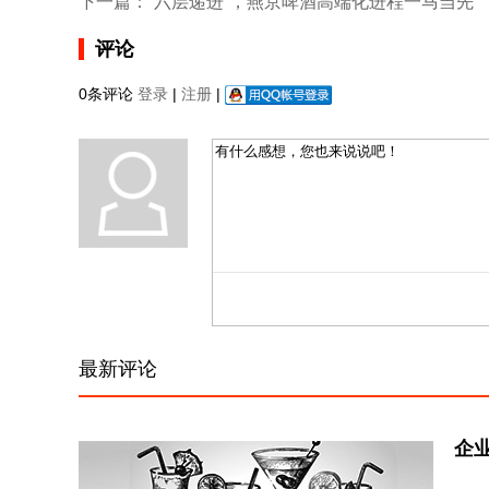
下一篇：
“六层递进”，燕京啤酒高端化进程一马当先
评论
0条评论
登录
|
注册
|
最新评论
企