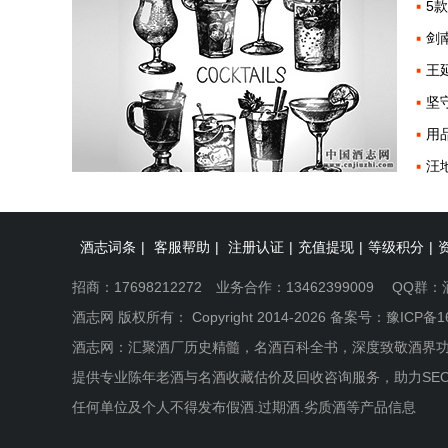
5
剑
王
坚
用
汪
酒志词条
|
客服帮助
|
注册认证
|
充值提现
|
等级积分
|
招商：17698212272 业务合作：13462399009 QQ群：
酒志网 版权所有： Copyright 2014-2026 备案号：
豫ICP备1
酒志网：汇聚酒厂历史精髓，名酒百科全书，深度致敬酒界
提供专业陈年老酒与名酒收藏估价及回收咨询服务，助力SE
任何单位及个人不得发布假酒.过期酒.劣质酒等产品信息