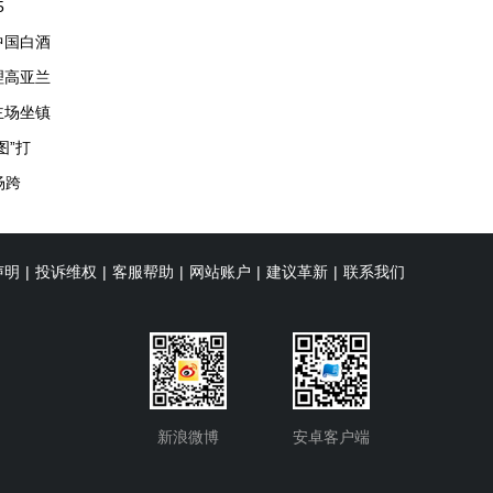
5
中国白酒
理高亚兰
主场坐镇
图”打
场跨
声明
|
投诉维权
|
客服帮助
|
网站账户
|
建议革新
|
联系我们
新浪微博
安卓客户端