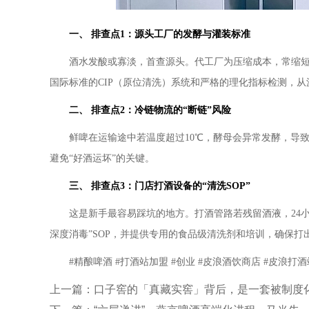
一、 排查点1：源头工厂的发酵与灌装标准
酒水发酸或寡淡，首查源头。代工厂为压缩成本，常缩
国际标准的CIP（原位清洗）系统和严格的理化指标检测，从
二、 排查点2：冷链物流的“断链”风险
鲜啤在运输途中若温度超过10℃，酵母会异常发酵，导
避免“好酒运坏”的关键。
三、 排查点3：门店打酒设备的“清洗SOP”
这是新手最容易踩坑的地方。打酒管路若残留酒液，24
深度消毒”SOP，并提供专用的食品级清洗剂和培训，确保打
#精酿啤酒 #打酒站加盟 #创业 #皮浪酒饮商店 #皮浪打酒站
上一篇：
口子窖的「真藏实窖」背后，是一套被制度