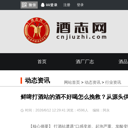
注册
登录
首页
酒厂厂志
酒品
动态资讯
网站首页
>
动态资讯
>
行业资讯
鲜啤打酒站的酒不好喝怎么挽救？从源头供
时间：2026/6/12 12:29:41 浏览：4596人 编辑：阿永
【核心摘要】 打酒站遭遇“口感变差、起泡严重、发酸变