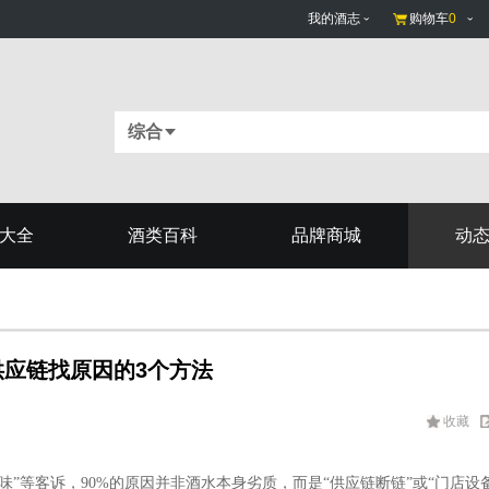
我的酒志
购物车
0
综合
大全
酒类百科
品牌商城
动
应链找原因的3个方法
收藏
味”等客诉，90%的原因并非酒水本身劣质，而是“供应链断链”或“门店设