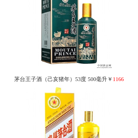
茅台王子酒（己亥猪年）53度 500毫升￥
1166