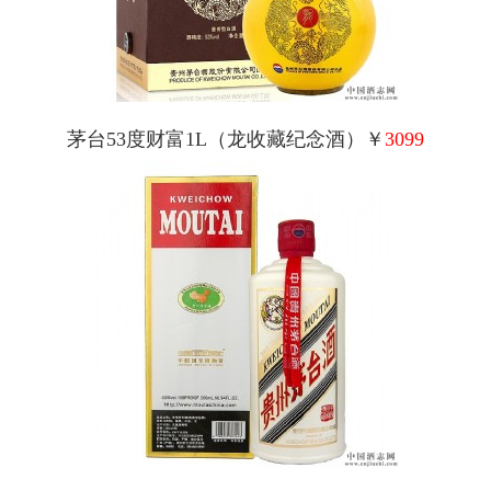
茅台53度财富1L（龙收藏纪念酒）￥
3099