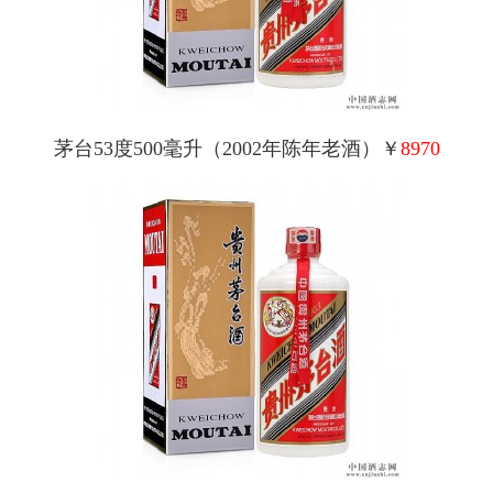
茅台53度500毫升（2002年陈年老酒）￥
8970