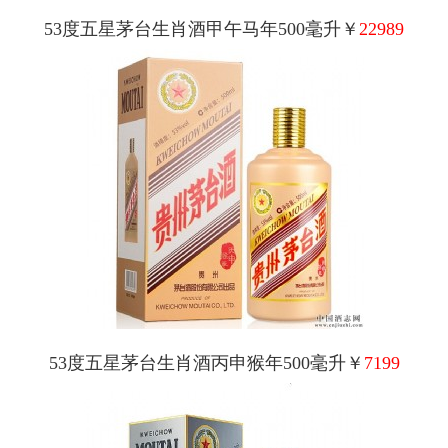
53度五星茅台生肖酒甲午马年500毫升￥
22989
53度五星茅台生肖酒丙申猴年500毫升￥
7199