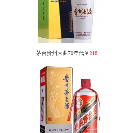
茅台贵州大曲70年代￥
218