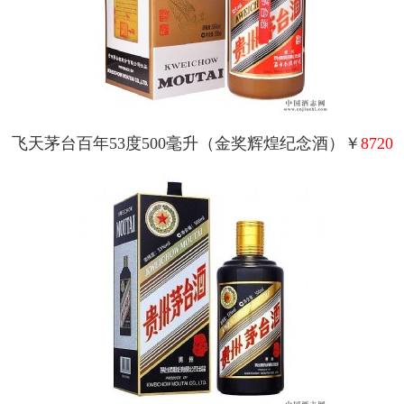
飞天茅台百年53度500毫升（金奖辉煌纪念酒）￥
8720