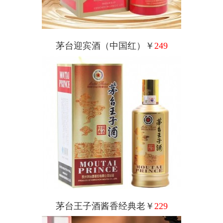
茅台迎宾酒（中国红）￥
249
茅台王子酒酱香经典老￥
229