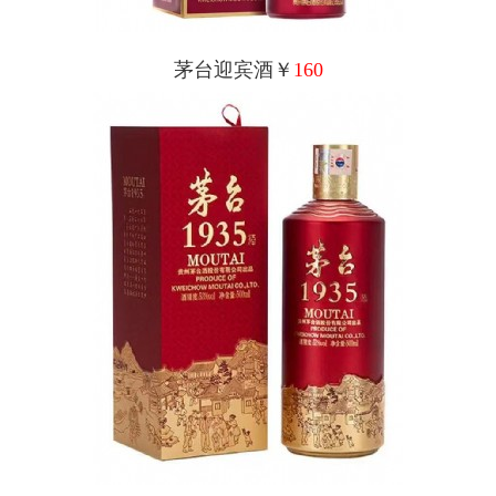
茅台迎宾酒￥
160