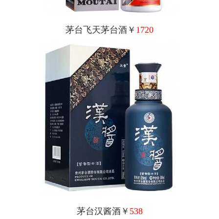
茅台飞天茅台酒￥
1720
茅台汉酱酒￥
538