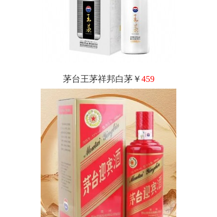
茅台王茅祥邦白茅￥
459