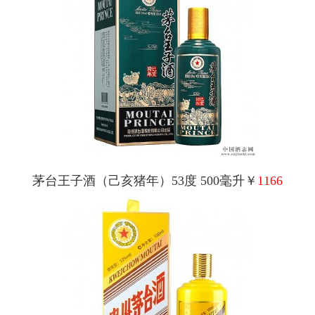
茅台王子酒（己亥猪年）53度 500毫升￥
1166