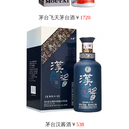
茅台飞天茅台酒￥
1720
茅台汉酱酒￥
538