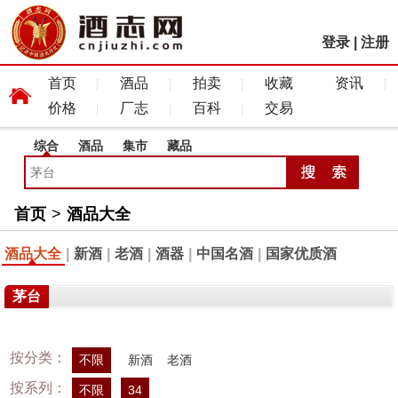
登录
|
注册
首页
酒品
拍卖
收藏
资讯
价格
厂志
百科
交易
综合
酒品
集市
藏品
首页
>
酒品大全
酒品大全
|
新酒
|
老酒
|
酒器
|
中国名酒
|
国家优质酒
茅台
按分类：
不限
新酒
老酒
按系列：
不限
34