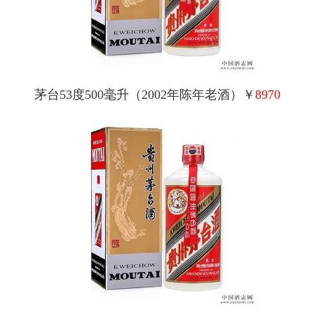
茅台53度500毫升（2002年陈年老酒）￥
8970