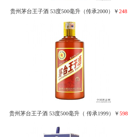
贵州茅台王子酒 53度500毫升（传承2000）￥
248
贵州茅台王子酒 53度500毫升（ 传承1999）￥
598