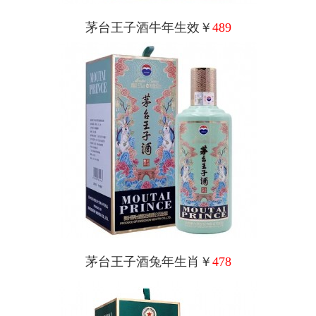
茅台王子酒牛年生效￥
489
茅台王子酒兔年生肖￥
478