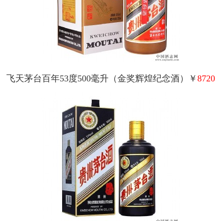
飞天茅台百年53度500毫升（金奖辉煌纪念酒）￥
8720