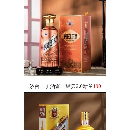
茅台王子酒酱香经典2.0新￥
190