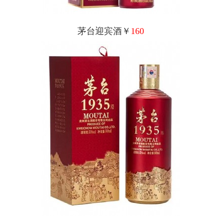
茅台迎宾酒￥
160