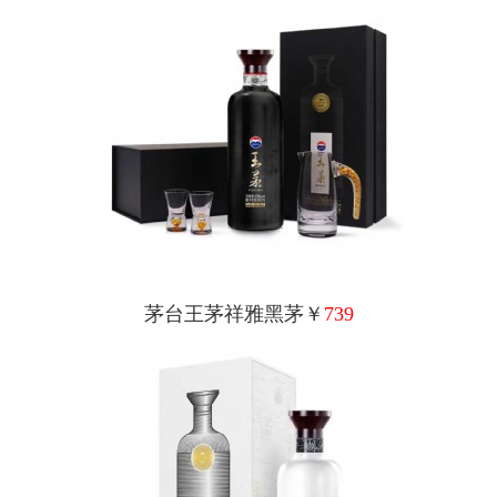
茅台王茅祥雅黑茅￥
739