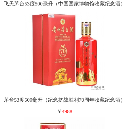
飞天茅台53度500毫升（中国国家博物馆收藏纪念酒）
茅台53度500毫升（纪念抗战胜利70周年收藏纪念酒）
￥
4988