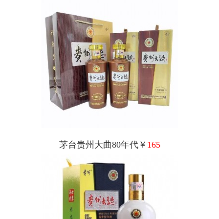
茅台贵州大曲80年代￥
165