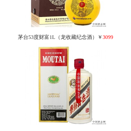
茅台53度财富1L（龙收藏纪念酒）￥
3099