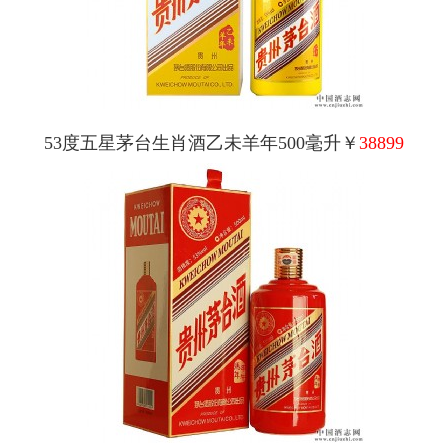
53度五星茅台生肖酒乙未羊年500毫升￥
38899