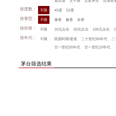
迎宾酒
王子酒
五星茅台
台源窖
按度数：
不限
45度
52度
按香型：
不限
兼香
酱香
浓香
按价格：
不限
20元左右
50元左右
100元左右
按年代：
不限
民国时期/更老
二十世纪50年代
二
廿一世纪00年代
廿一世纪10年代
茅台筛选结果