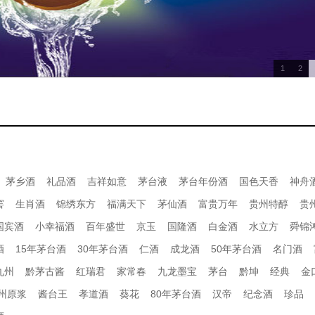
1
2
茅乡酒
礼品酒
吉祥如意
茅台液
茅台年份酒
国色天香
神舟
窖
生肖酒
锦绣东方
福满天下
茅仙酒
富贵万年
贵州特醇
贵
国宾酒
小幸福酒
百年盛世
京玉
国隆酒
白金酒
水立方
舜锦
酒
15年茅台酒
30年茅台酒
仁酒
成龙酒
50年茅台酒
名门酒
九州
黔茅古酱
红瑞君
家常春
九龙墨宝
茅台
黔坤
经典
金
州原浆
酱台王
孝道酒
葵花
80年茅台酒
汉帝
纪念酒
珍品