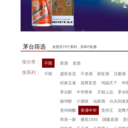
茅台筛选
全部共73个系列，共807款酒
按分类：
不限
新酒
老酒
按系列：
不限
盛世名流
不老酒
财富酒
汉酱酒
经典玉液
祝尊富贵
鸿福天下
华
茅台醇
中华商务
天朝上品
茅乡
懿华醇
小酒保
仙家酒
白头到老
贵州精酿
誉满中华
贵州王
龙腾
和美一家
播窖1935
国隆喜酒
贵