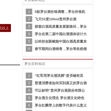
5款茅台酒价格调整，茅台价格机
1
飞天53度100ml贵州茅台酒
2
探索白酒高质量发展新路径，茅台
3
0元以上
茅台在第二届中国白酒酒体设计大
4
以科技创新赋能中国白酒高质量发
5
春节期间白酒销售，茅台等依然领
6
茅台百科知识
“红军用茅台酒洗脚”是否确有其
1
普通消费者如何买到真正的茅台酒
2
可以标明“贵州茅台酒股份有限公
3
茅台酒文化理念 茅台酒文化特色
4
茅台红飘带上的数字代表什么意义
5