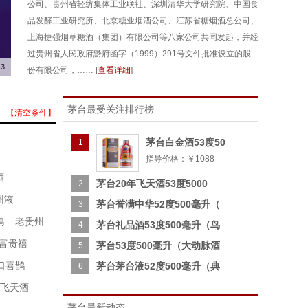
公司、贵州省轻纺集体工业联社、深圳清华大学研究院、中国食
品发酵工业研究所、北京糖业烟酒公司、江苏省糖烟酒总公司、
上海捷强烟草糖酒（集团）有限公司等八家公司共同发起，并经
过贵州省人民政府黔府函字（1999）291号文件批准设立的股
3
份有限公司，…… [
查看详细
]
茅台最受关注排行榜
【清空条件】
茅台白金酒53度50
1
指导价格：￥1088
酒
茅台20年飞天酒53度5000
2
州液
茅台誉满中华52度500毫升（
3
鸿
老贵州
茅台礼品酒53度500毫升（鸟
4
富贵禧
茅台53度500毫升（大动脉酒
5
口喜鹊
茅台茅台液52度500毫升（典
6
飞天酒
茅台最新动态