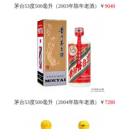
茅台53度500毫升（2003年陈年老酒）￥
9040
茅台53度500毫升（2004年陈年老酒）￥
7280