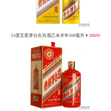
53度五星茅台生肖酒乙未羊年500毫升￥
38899