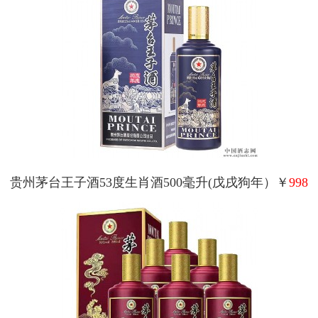
贵州茅台王子酒53度生肖酒500毫升(戊戌狗年）￥
998