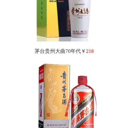
茅台贵州大曲70年代￥
218