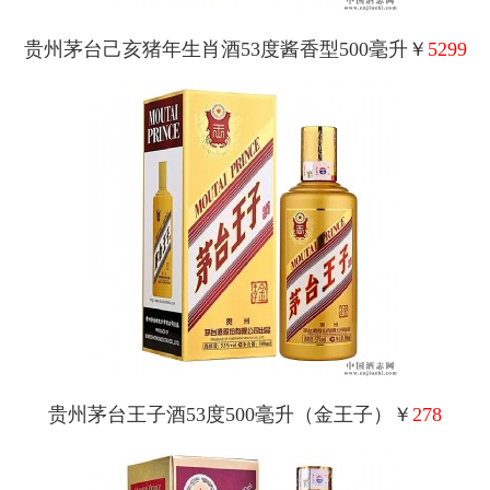
贵州茅台己亥猪年生肖酒53度酱香型500毫升￥
5299
贵州茅台王子酒53度500毫升（金王子）￥
278