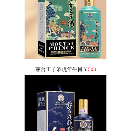
茅台王子酒虎年生肖￥
503