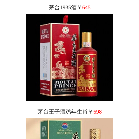
茅台1935酒￥
645
茅台王子酒鸡年生肖￥
698