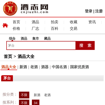
登录
|
注册
首页
酒品
拍卖
收藏
资讯
价格
厂志
百科
交易
综合
酒品
集市
藏品
首页
>
酒品大全
酒品大全
|
新酒
|
老酒
|
酒器
|
中国名酒
|
国家优质酒
茅台
按分类：
不限
新酒
老酒
按系列：
不限
34