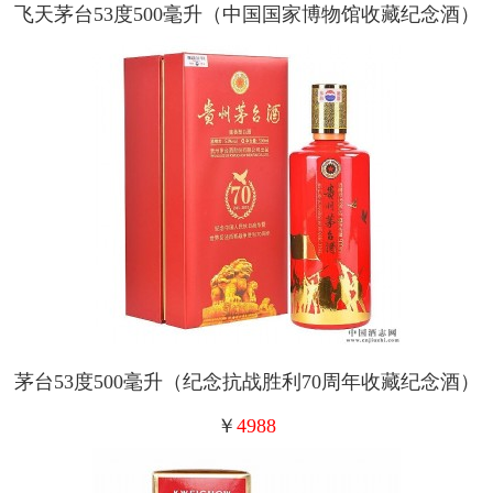
飞天茅台53度500毫升（中国国家博物馆收藏纪念酒）
茅台53度500毫升（纪念抗战胜利70周年收藏纪念酒）
￥
4988