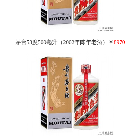
茅台53度500毫升（2002年陈年老酒）￥
8970