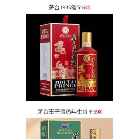
茅台1935酒￥
645
茅台王子酒鸡年生肖￥
698