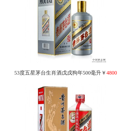
53度五星茅台生肖酒戊戌狗年500毫升￥
4800