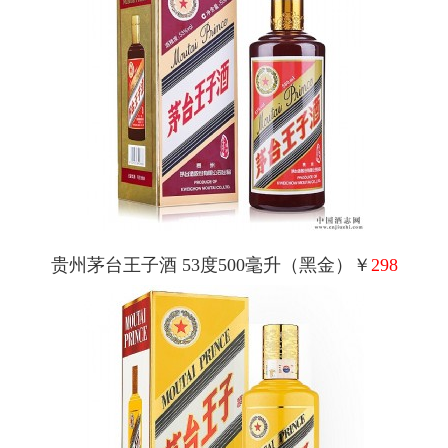
贵州茅台王子酒 53度500毫升（黑金）￥
298