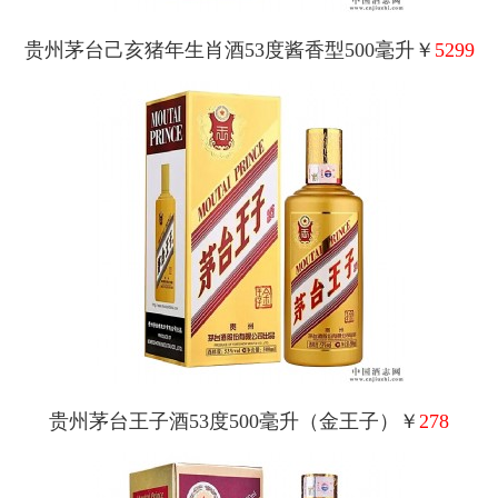
贵州茅台己亥猪年生肖酒53度酱香型500毫升￥
5299
贵州茅台王子酒53度500毫升（金王子）￥
278