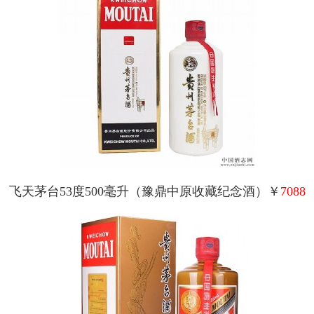
飞天茅台53度500毫升（豫鼎中原收藏纪念酒）￥
7088