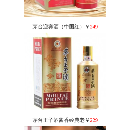
茅台迎宾酒（中国红）￥
249
茅台王子酒酱香经典老￥
229