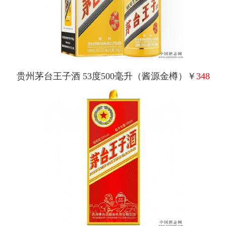
贵州茅台王子酒 53度500毫升（酱源金樽）￥
348