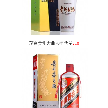
茅台贵州大曲70年代￥
218