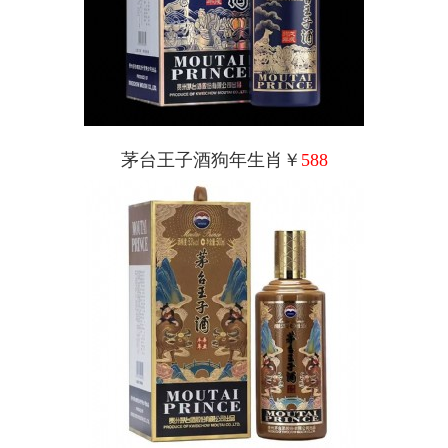
茅台王子酒狗年生肖￥
588