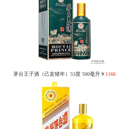
茅台王子酒（己亥猪年）53度 500毫升￥
1166