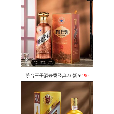
茅台王子酒酱香经典2.0新￥
190