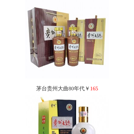
茅台贵州大曲80年代￥
165