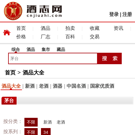
登录
|
注册
首页
酒品
拍卖
收藏
资讯
价格
厂志
百科
交易
综合
酒品
集市
藏品
首页
>
酒品大全
酒品大全
|
新酒
|
老酒
|
酒器
|
中国名酒
|
国家优质酒
茅台
按分类：
不限
新酒
老酒
按系列：
不限
34