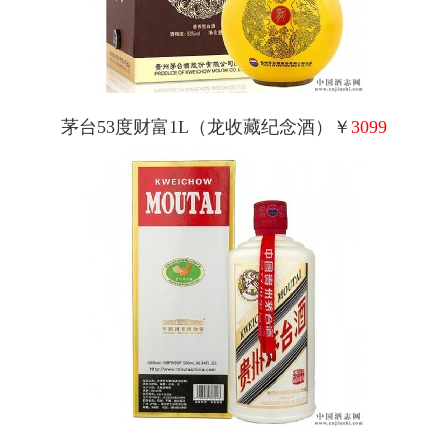
茅台53度财富1L（龙收藏纪念酒）￥
3099