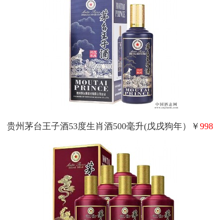
贵州茅台王子酒53度生肖酒500毫升(戊戌狗年）￥
998