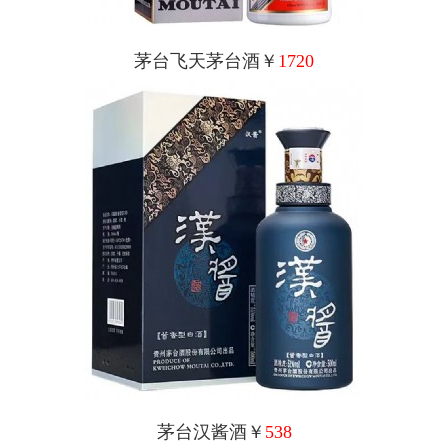
茅台飞天茅台酒￥
1720
茅台汉酱酒￥
538