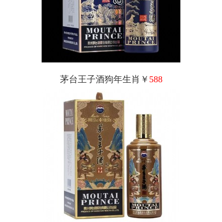
茅台王子酒狗年生肖￥
588