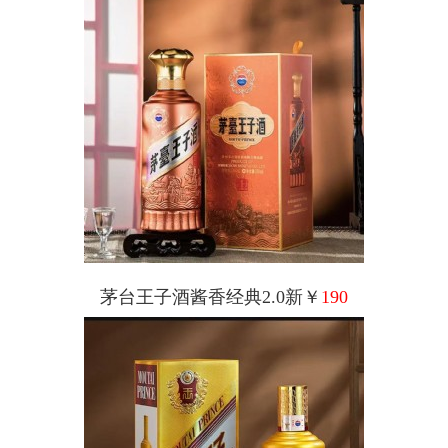
茅台王子酒酱香经典2.0新￥
190