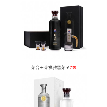
茅台王茅祥雅黑茅￥
739