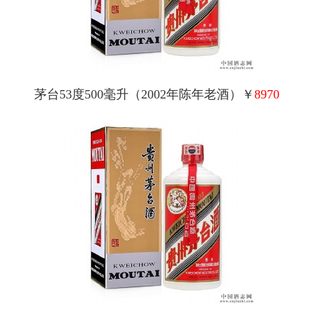
茅台53度500毫升（2002年陈年老酒）￥
8970