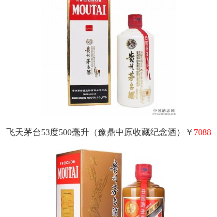
飞天茅台53度500毫升（豫鼎中原收藏纪念酒）￥
7088