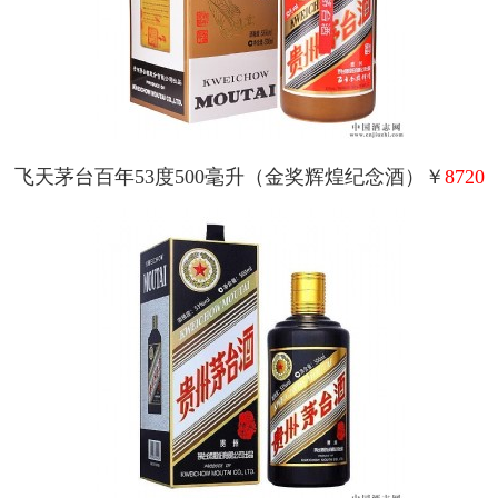
飞天茅台百年53度500毫升（金奖辉煌纪念酒）￥
8720