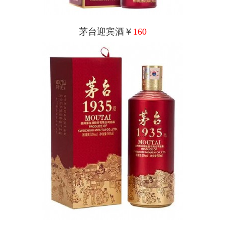
茅台迎宾酒￥
160