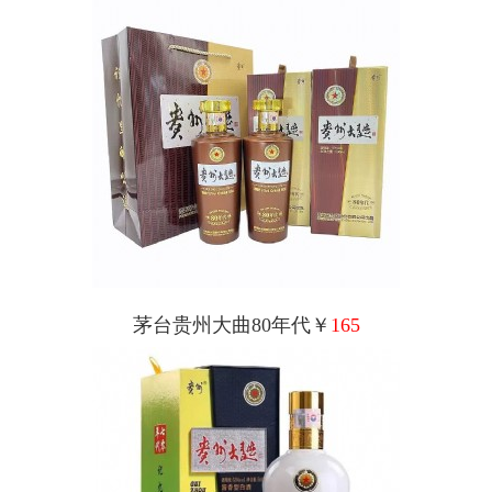
茅台贵州大曲80年代￥
165