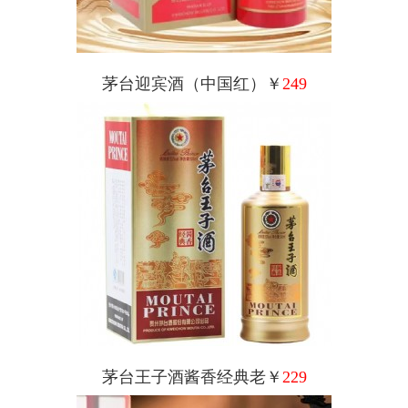
茅台迎宾酒（中国红）￥
249
茅台王子酒酱香经典老￥
229