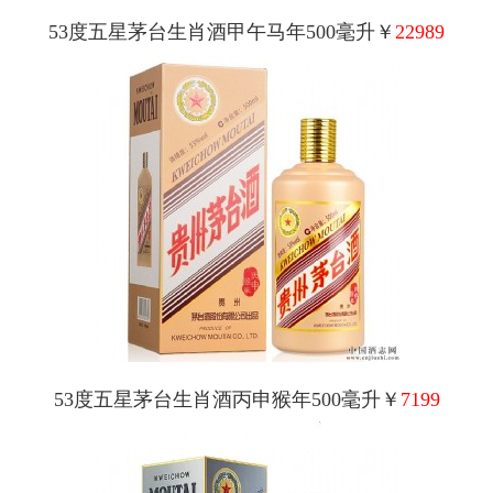
53度五星茅台生肖酒甲午马年500毫升￥
22989
53度五星茅台生肖酒丙申猴年500毫升￥
7199