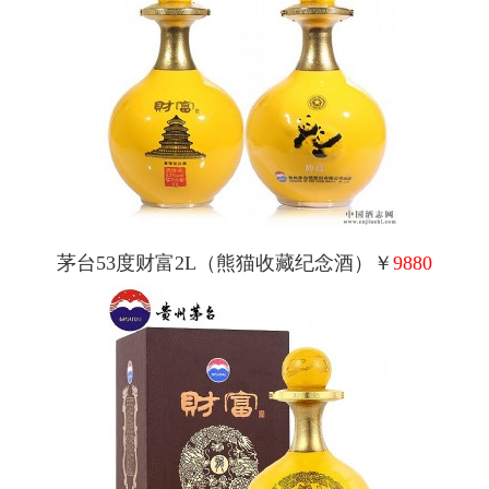
茅台53度财富2L（熊猫收藏纪念酒）￥
9880