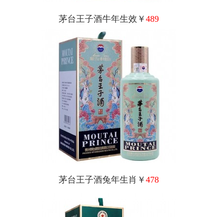
茅台王子酒牛年生效￥
489
茅台王子酒兔年生肖￥
478