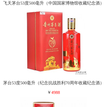
飞天茅台53度500毫升（中国国家博物馆收藏纪念酒）
茅台53度500毫升（纪念抗战胜利70周年收藏纪念酒）
￥
4988