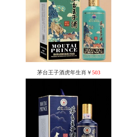
茅台王子酒虎年生肖￥
503