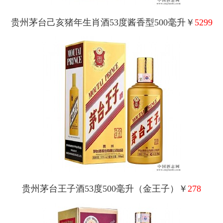
贵州茅台己亥猪年生肖酒53度酱香型500毫升￥
5299
贵州茅台王子酒53度500毫升（金王子）￥
278